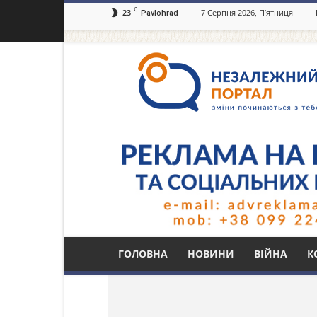
C
23
7 Серпня 2026, П’ятниця
Pavlohrad
Незалежний
портал
Павлоград.dp.ua
Тег: інструктори з 
ГОЛОВНА
НОВИНИ
ВІЙНА
К