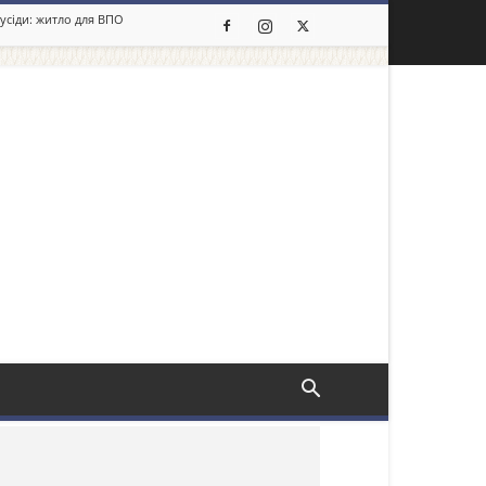
сусіди: житло для ВПО
льше новин