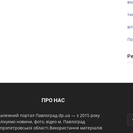
во
ти
ві
По
Р
ПРО НАС
алежний портал Павлоград.dp.ua — з 2015 року
лікуємо новини, фото, відео м. Павлоград
пропетровської області.Використання матеріалів