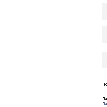
По
По
По