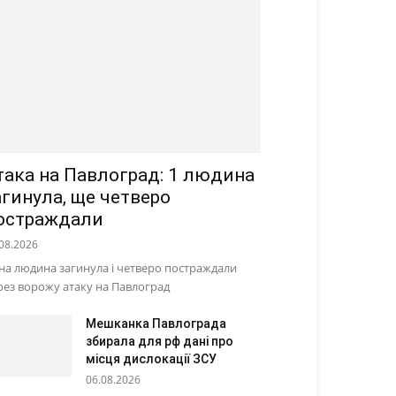
така на Павлоград: 1 людина
агинула, ще четверо
остраждали
08.2026
на людина загинула і четверо постраждали
рез ворожу атаку на Павлоград
Мешканка Павлограда
збирала для рф дані про
місця дислокації ЗСУ
06.08.2026