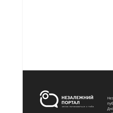
Нез
пуб
Дні