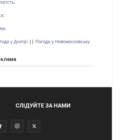
логість:
ск:
тер:
года у Дніпрі
||
Погода у Новомосковську
еклама
СЛІДУЙТЕ ЗА НАМИ