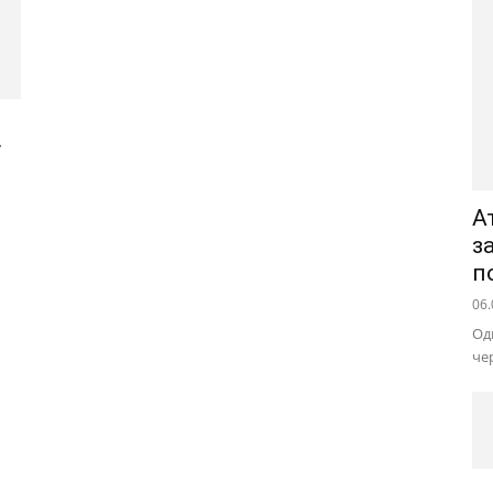
А
з
п
06.
Од
че