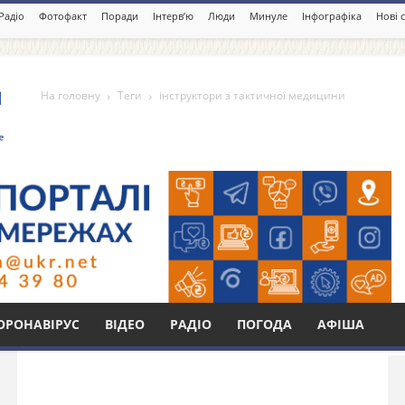
Радіо
Фотофакт
Поради
Інтерв’ю
Люди
Минуле
Інфографіка
Нові 
На головну
Теги
інструктори з тактичної медицини
тактичної медицини
Бі
ОРОНАВІРУС
ВІДЕО
РАДІО
ПОГОДА
АФІША