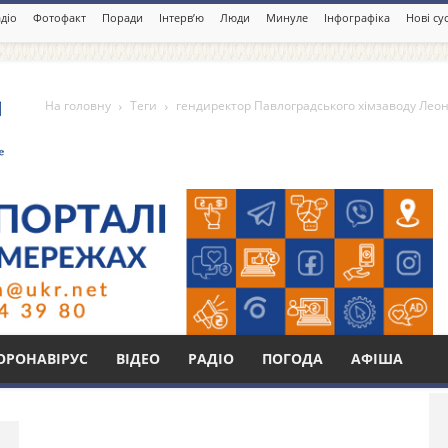
діо
Фотофакт
Поради
Інтерв’ю
Люди
Минуле
Інфографіка
Нові су
На головну
Теги
гендиректор Павлоградського хімзаводу Лео
авлоградського хімзаводу
Бі
ОРОНАВІРУС
ВІДЕО
РАДІО
ПОГОДА
АФІША