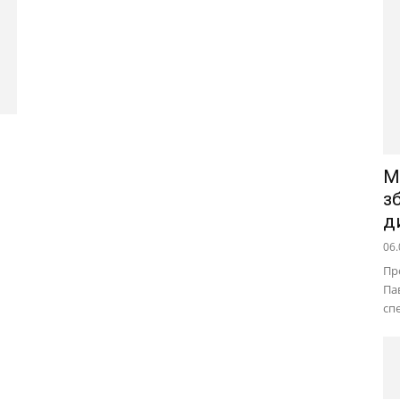
М
з
д
06.
Пр
Па
сп