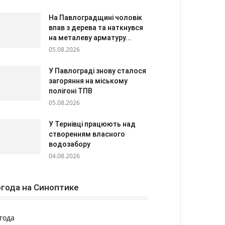
На Павлоградщині чоловік
впав з дерева та наткнувся
на металеву арматуру...
05.08.2026
У Павлограді знову сталося
загоряння на міському
полігоні ТПВ
05.08.2026
У Тернівці працюють над
створенням власного
водозабору
04.08.2026
года на Синоптике
года