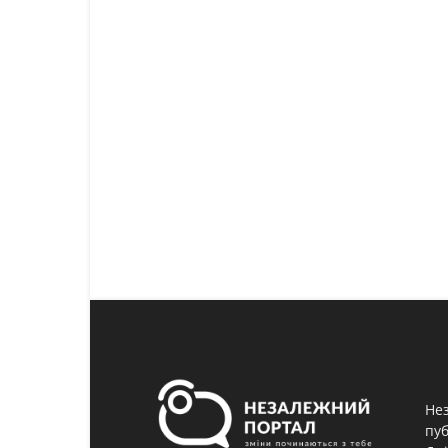
Нез
пуб