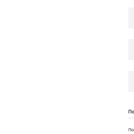
По
По