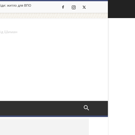
сіди: житло для ВПО
нід Шиман
льше новин