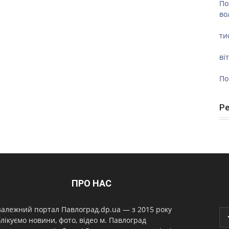
По
во
ти
ві
По
Р
ПРО НАС
алежний портал Павлоград.dp.ua — з 2015 року
лікуємо новини, фото, відео м. Павлоград