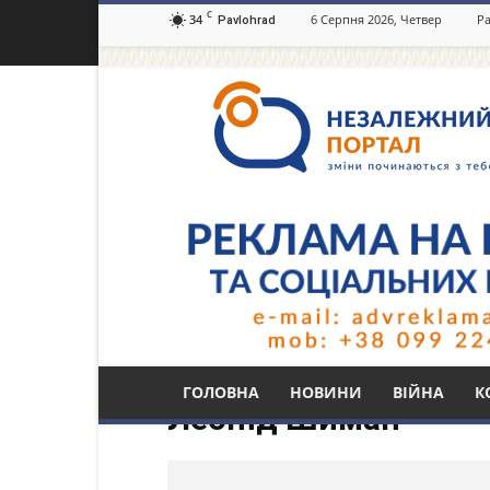
C
34
6 Серпня 2026, Четвер
Ра
Pavlohrad
Незалежний
портал
Павлоград.dp.ua
Тег: гендиректор П
ГОЛОВНА
НОВИНИ
ВІЙНА
К
Леонід Шиман