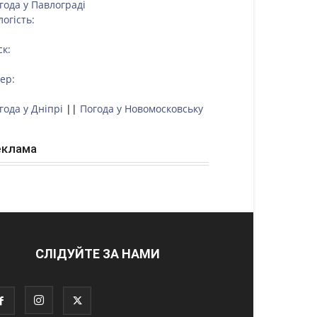
года у
Павлограді
логість:
ск:
тер:
года у Дніпрі
||
Погода у Новомосковську
еклама
СЛІДУЙТЕ ЗА НАМИ