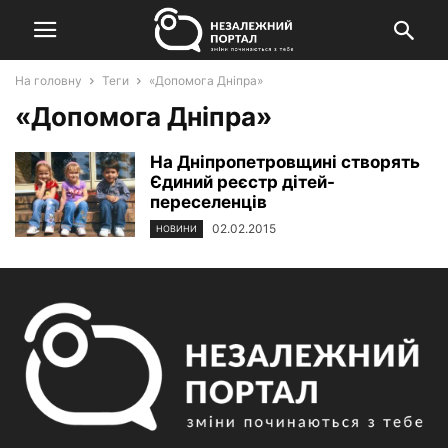
На головну
Теги
«Допомога Дніпра»
«Допомога Дніпра»
На Дніпропетровщині створять
Єдиний реєстр дітей-
переселенців
02.02.2015
НОВИНИ