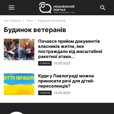
На головну
Теги
Будинок ветеранів
Будинок ветеранів
Почався прийом документів
власників житла, яке
постраждало від масштабної
ракетної атаки...
10.05.2023
НОВИНИ
Куди у Павлограді можна
приносити речі для дітей-
переселенців?
13.05.2022
НОВИНИ