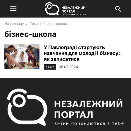
На головну
Теги
бізнес-школа
бізнес-школа
У Павлограді стартують
навчання для молоді і бізнесу:
як записатися
05.02.2024
АФІША