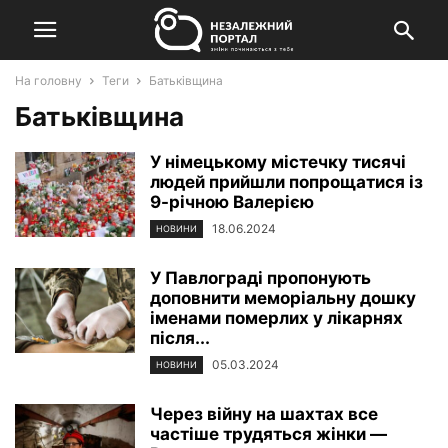
На головну
Теги
Батьківщина
Батьківщина
У німецькому містечку тисячі
людей прийшли попрощатися із
9-річною Валерією
18.06.2024
НОВИНИ
У Павлограді пропонують
доповнити меморіальну дошку
іменами померлих у лікарнях
після...
05.03.2024
НОВИНИ
Через війну на шахтах все
частіше трудяться жінки —