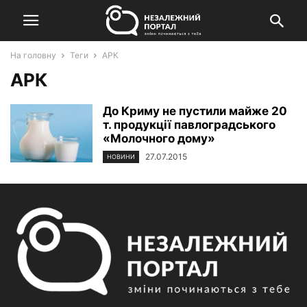
На головну
Теги
АРК
АРК
До Криму не пустили майже 20
т. продукції павлоградського
«Молочного дому»
27.07.2015
НОВИНИ