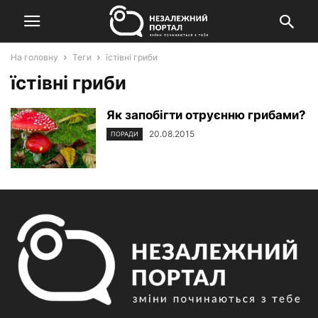
На головну
Теги
їстівні гриби
їстівні гриби
Як запобігти отруєнню грибами?
20.08.2015
ПОРАДИ