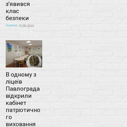
з’явився
клас
безпеки
Новини
15.08.2024
В одному з
ліцеїв
Павлограда
відкрили
кабінет
патріотично
го
виховання