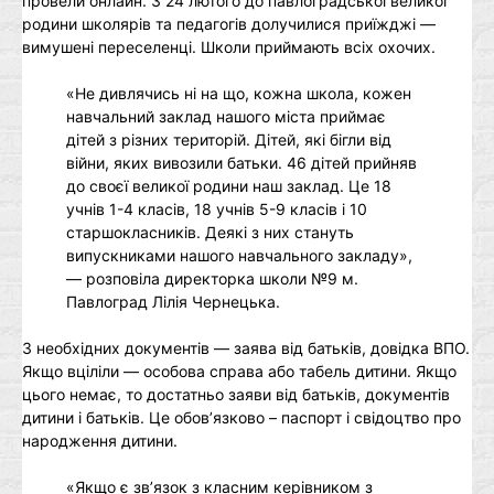
провели онлайн. З 24 лютого до павлоградської великої
родини школярів та педагогів долучилися приїжджі —
вимушені переселенці. Школи приймають всіх охочих.
«Не дивлячись ні на що, кожна школа, кожен
навчальний заклад нашого міста приймає
дітей з різних територій. Дітей, які бігли від
війни, яких вивозили батьки. 46 дітей прийняв
до своєї великої родини наш заклад. Це 18
учнів 1-4 класів, 18 учнів 5-9 класів і 10
старшокласників. Деякі з них стануть
випускниками нашого навчального закладу»,
— розповіла директорка школи №9 м.
Павлоград Лілія Чернецька.
З необхідних документів — заява від батьків, довідка ВПО.
Якщо вціліли — особова справа або табель дитини. Якщо
цього немає, то достатньо заяви від батьків, документів
дитини і батьків. Це обов’язково – паспорт і свідоцтво про
народження дитини.
«Якщо є зв’язок з класним керівником з