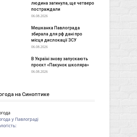
людина загинула, ще четверо
постраждали
06.08.2026
Мешканка Павлограда
збирала для рф дані про
місця дислокації ЗСУ
06.08.2026
В Україні знову запускають
проєкт «Пакунок школяра»
06.08.2026
огода на Синоптике
огода
огода у
Павлограді
логість: