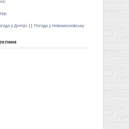
ск:
тер:
огода у Дніпрі
||
Погода у Новомосковську
еклама