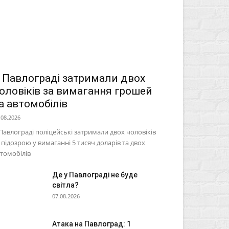
 Павлограді затримали двох
оловіків за вимагання грошей
а автомобілів
.08.2026
Павлограді поліцейські затримали двох чоловіків
 підозрою у вимаганні 5 тисяч доларів та двох
томобілів
Де у Павлограді не буде
світла?
07.08.2026
Атака на Павлоград: 1