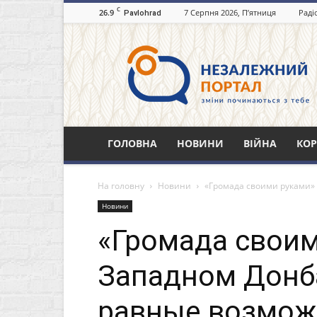
C
26.9
7 Серпня 2026, П’ятниця
Раді
Pavlohrad
Незалежний
портал
Павлоград.dp.ua
ГОЛОВНА
НОВИНИ
ВІЙНА
КОР
На головну
Новини
«Громада своими руками» 
Новини
«Громада своим
Западном Донб
равные возмож