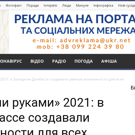
о
Фотофакт
Поради
Інтерв’ю
Люди
Минуле
Інфографіка
Нові сусі
ОНАВІРУС
ВІДЕО
РАДІО
ПОГОДА
АФІША
2021: в Западном Донбассе создавали равные возможности для всех
Б
и руками» 2021: в
ассе создавали
ности для всех