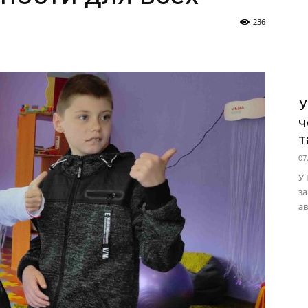
236
У
ч
т
07
У 
за
ав