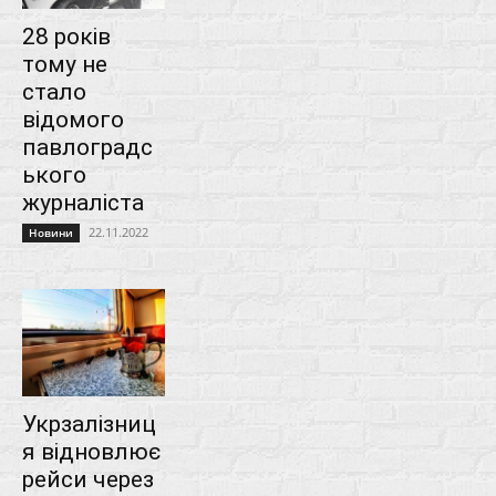
28 років
тому не
стало
відомого
павлоградс
ького
журналіста
22.11.2022
Новини
Укрзалізниц
я відновлює
рейси через