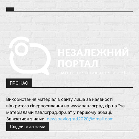
ПРО НАС
Використання матеріалів сайту лише за наявності
відкритого гіперпосилання на www.павлоград.dp.ua "за
матеріалами павлоград.dp.ua" у першому абзаці.
Зв'язатися з нами:
newspavlograd2020@gmail.com
Слідуйте за нами