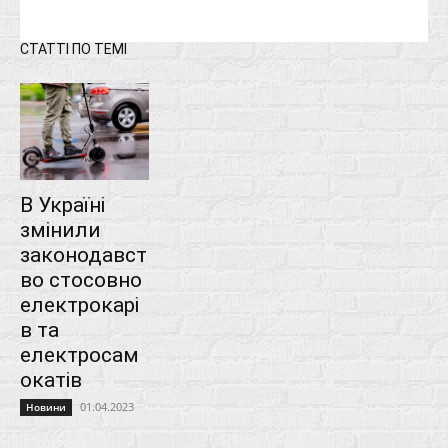
СТАТТІ ПО ТЕМІ
В Україні
змінили
законодавст
во стосовно
електрокарі
в та
електросам
окатів
01.04.2023
Новини