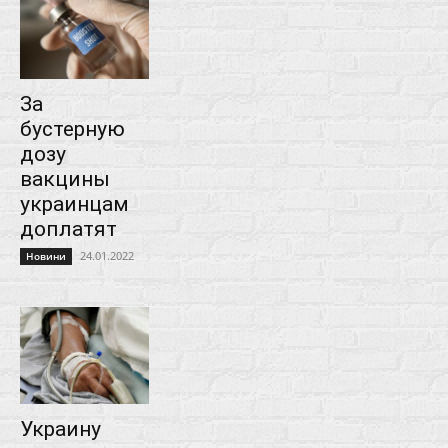
За
бустерную
дозу
вакцины
украинцам
доплатят
24.01.2022
Новини
Украину