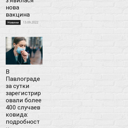
з’явилася
нова
вакцина
13.09.2022
Новини
В
Павлограде
за сутки
зарегистрир
овали более
400 случаев
ковида:
подробност