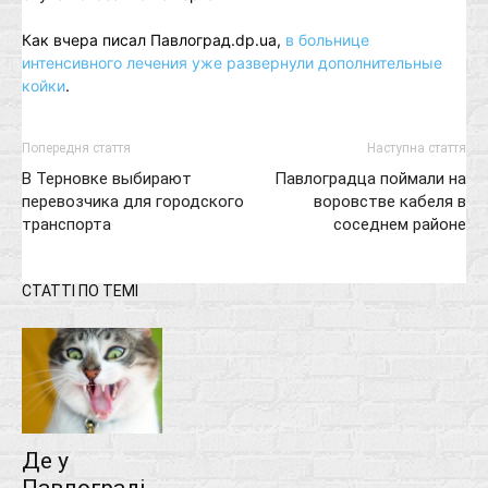
Как вчера писал Павлоград.dp.ua,
в больнице
интенсивного лечения уже развернули дополнительные
койки
.
Попередня стаття
Наступна стаття
В Терновке выбирают
Павлоградца поймали на
перевозчика для городского
воровстве кабеля в
транспорта
соседнем районе
СТАТТІ ПО ТЕМІ
Де у
Павлограді