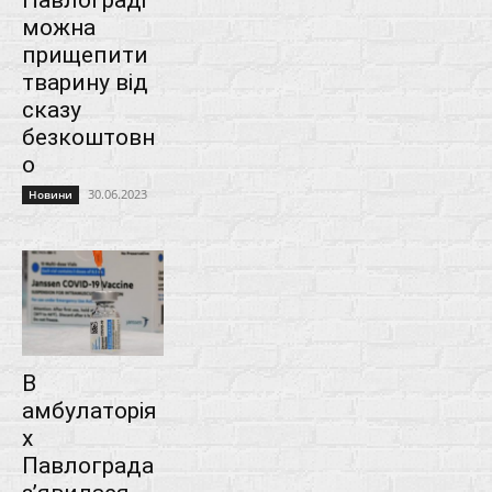
можна
прищепити
тварину від
сказу
безкоштовн
о
30.06.2023
Новини
В
амбулаторія
х
Павлограда