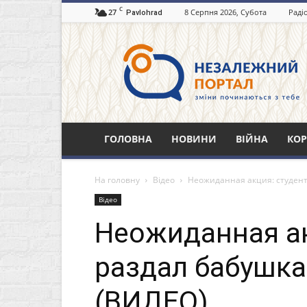
C
27
8 Серпня 2026, Субота
Раді
Pavlohrad
Незалежний
портал
Павлоград.dp.ua
ГОЛОВНА
НОВИНИ
ВІЙНА
КОР
На головну
Відео
Неожиданная акция: студен
Відео
Неожиданная ак
раздал бабушк
(ВИДЕО)