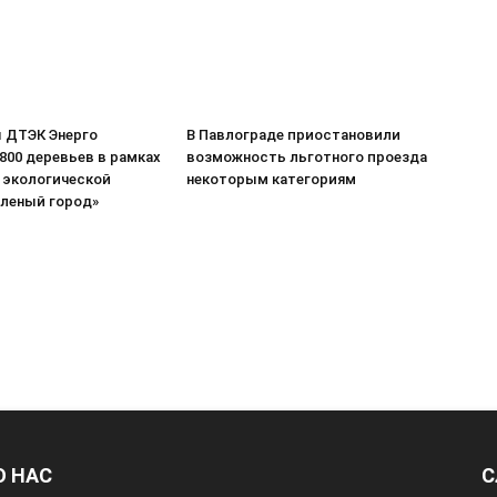
 ДТЭК Энерго
В Павлограде приостановили
800 деревьев в рамках
возможность льготного проезда
 экологической
некоторым категориям
еленый город»
О НАС
С