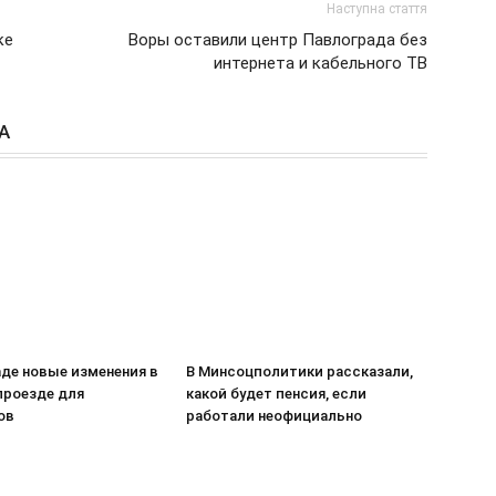
Наступна стаття
ке
Воры оставили центр Павлограда без
интернета и кабельного ТВ
А
аде новые изменения в
В Минсоцполитики рассказали,
проезде для
какой будет пенсия, если
ов
работали неофициально