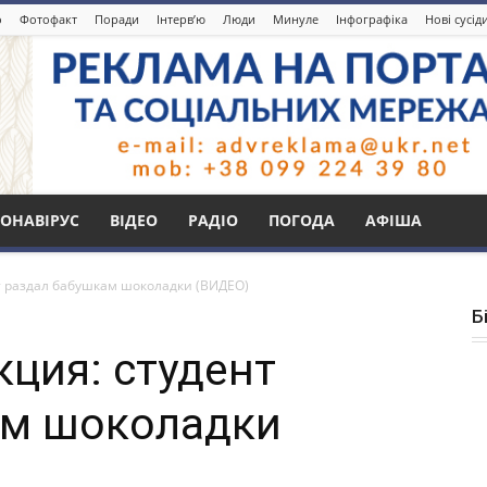
о
Фотофакт
Поради
Інтерв’ю
Люди
Минуле
Інфографіка
Нові сусід
ОНАВІРУС
ВІДЕО
РАДІО
ПОГОДА
АФІША
т раздал бабушкам шоколадки (ВИДЕО)
Б
ция: студент
ам шоколадки