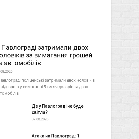
 Павлограді затримали двох
оловіків за вимагання грошей
а автомобілів
.08.2026
Павлограді поліцейські затримали двох чоловіків
 підозрою у вимаганні 5 тисяч доларів та двох
томобілів
Де у Павлограді не буде
світла?
07.08.2026
Атака на Павлоград: 1