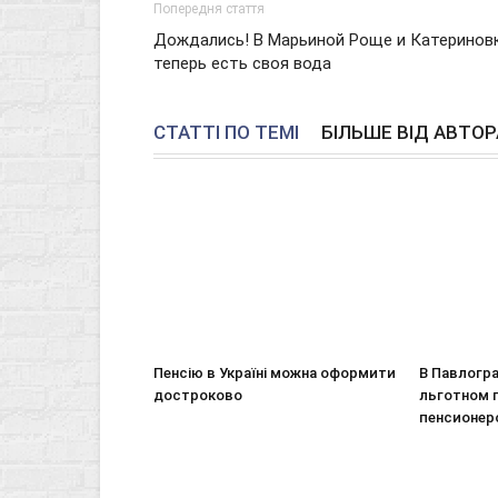
Попередня стаття
Дождались! В Марьиной Роще и Катеринов
теперь есть своя вода
СТАТТІ ПО ТЕМІ
БІЛЬШЕ ВІД АВТОР
Пенсію в Україні можна оформити
В Павлогр
достроково
льготном 
пенсионер