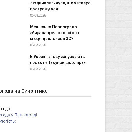
людина загинула, ще четверо
постраждали
06.08.2026
Мешканка Павлограда
збирала для рф дані про
місця дислокації ЗСУ
06.08.2026
В Україні знову запускають
проєкт «Пакунок школяра»
06.08.2026
огода на Синоптике
огода
огода у
Павлограді
логість: