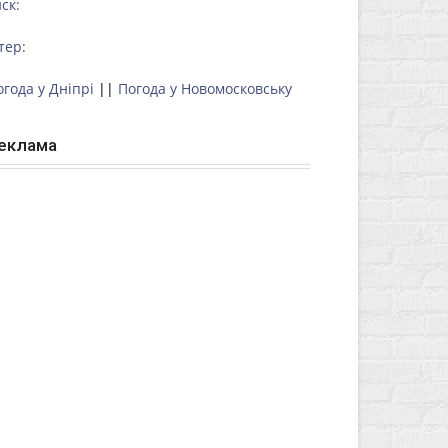
ск:
тер:
огода у Дніпрі
||
Погода у Новомосковську
еклама