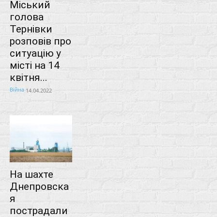
Міський
голова
Тернівки
розповів про
ситуацію у
місті на 14
квітня...
Війна
14.04.2022
На шахте
Днепровска
я
пострадали