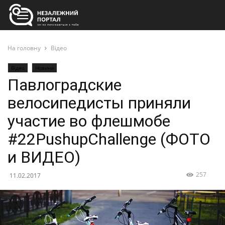
На головну
Відео
Відео
Новини
Павлоградские
велосипедисты приняли
участие во флешмобе
#22PushupChallenge (ФОТО
и ВИДЕО)
257
11.02.2017