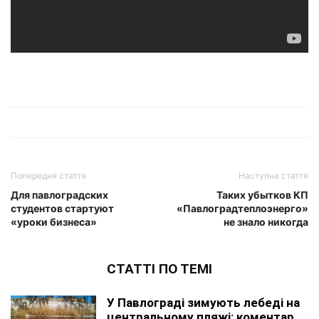
Попередня стаття
Наступна стаття
Для павлоградских
Таких убытков КП
студентов стартуют
«Павлоградтеплоэнерго»
«уроки бизнеса»
не знало никогда
СТАТТІ ПО ТЕМІ
У Павлограді зимують лебеді на
центральному пляжі: коментар