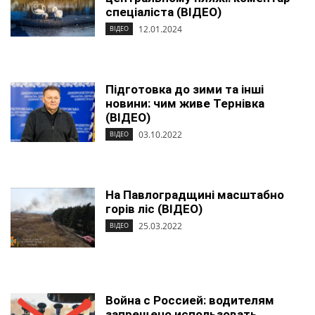
спеціаліста (ВІДЕО)
12.01.2024
ВІДЕО
Підготовка до зими та інші
новини: чим живе Тернівка
(ВІДЕО)
03.10.2022
ВІДЕО
На Павлоградщині масштабно
горів ліс (ВІДЕО)
25.03.2022
ВІДЕО
Война с Россией: водителям
запрещено использовать