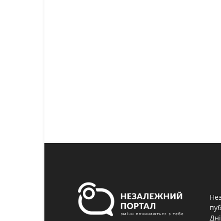
Нез
пуб
Дні