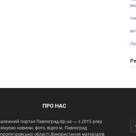
во
ти
ві
По
Р
ПРО НАС
алежний портал Павлоград.dp.ua — з 2015 року
лікуємо новини, фото, відео м. Павлоград
пропетровської області.Використання матеріалів