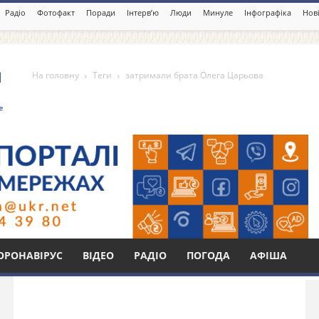
Радіо
Фотофакт
Поради
Інтерв’ю
Люди
Минуле
Інфографіка
Нові
На головну
Теги
затримали брата Олега Царьова
та Олега Царьова
Бі
ОРОНАВІРУС
ВІДЕО
РАДІО
ПОГОДА
АФІША