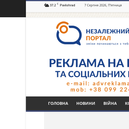
C
37.2
7 Серпня 2026, П’ятниця
Pavlohrad
Незалежний
портал
Павлоград.dp.ua
Тег: затримали бра
ГОЛОВНА
НОВИНИ
ВІЙНА
К