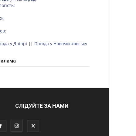
логість:
ск:
тер:
года у Дніпрі
||
Погода у Новомосковську
еклама
СЛІДУЙТЕ ЗА НАМИ