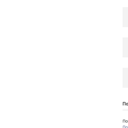
По
По
По