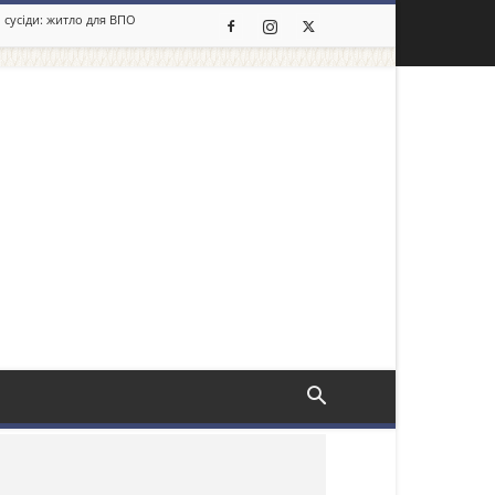
 сусіди: житло для ВПО
льше новин