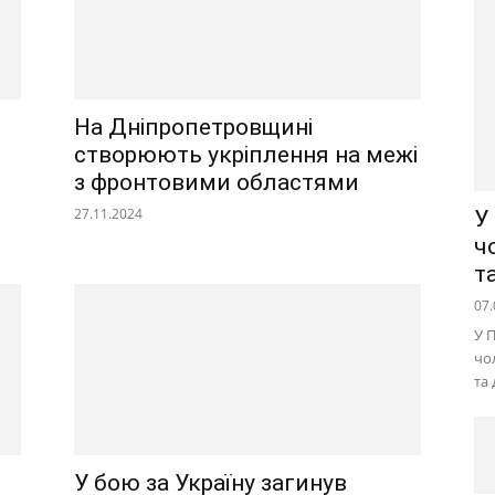
На Дніпропетровщині
створюють укріплення на межі
з фронтовими областями
27.11.2024
У
ч
т
07.
У 
чо
та
У бою за Україну загинув