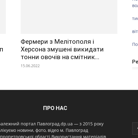
во
ти
ві
Фермери з Мелітополя і
По
п
Херсона змушені викидати
тонни овочів на смітник...
Р
15.06.2022
ПРО НАС
алежний портал Павлоград.dp.ua — з 2015 року
лікуємо новини, фото, відео м. Павлоград
пропетровської області.Використання матеріалів