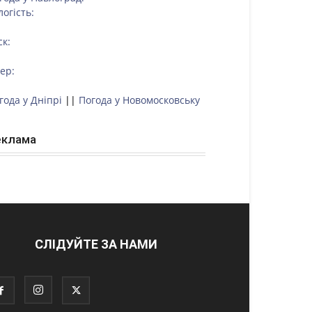
логість:
ск:
тер:
года у Дніпрі
||
Погода у Новомосковську
еклама
СЛІДУЙТЕ ЗА НАМИ