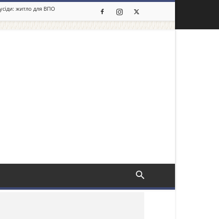
сусіди: житло для ВПО
льше новин