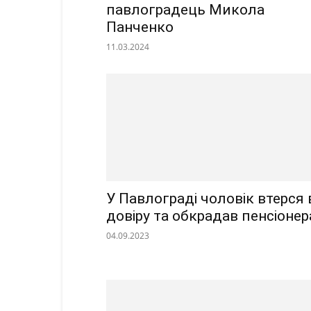
павлоградець Микола
Панченко
11.03.2024
У Павлограді чоловік втерся 
довіру та обкрадав пенсіонер
04.09.2023