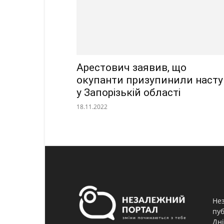
Арестович заявив, що
окупанти призупинили насту
у Запорізькій області
18.11.2022
Нез
пуб
Дні