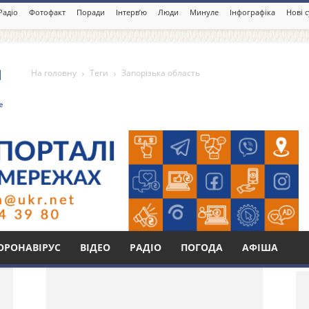
Радіо
Фотофакт
Поради
Інтерв’ю
Люди
Минуле
Інфографіка
Нові 
На головну
Теги
Запорізька область
асть
Бі
ОРОНАВІРУС
ВІДЕО
РАДІО
ПОГОДА
АФІША