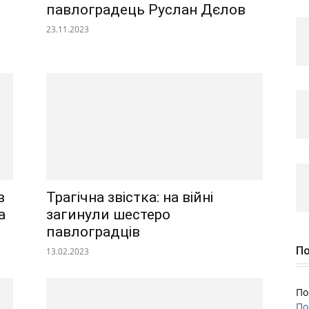
павлоградець Руслан Дєлов
23.11.2023
в
Трагічна звістка: на війні
а
загинули шестеро
павлоградців
По
13.02.2023
По
По