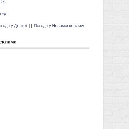
ск:
тер:
огода у Дніпрі
||
Погода у Новомосковську
еклама