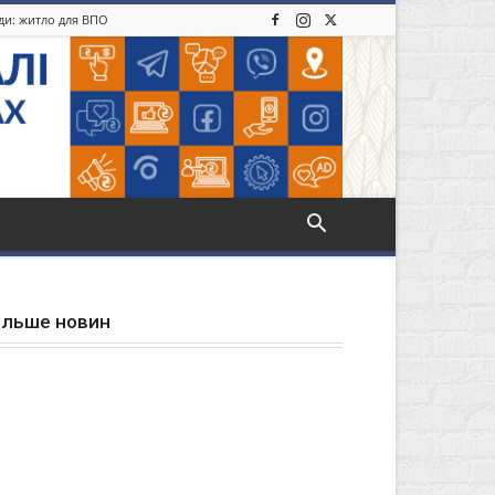
іди: житло для ВПО
ільше новин