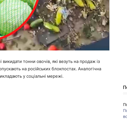
 викидати тонни овочів, які везуть на продаж із
пускають на російських блокпостах. Аналогічна
викладають у соціальні мережі.
П
П
П
во