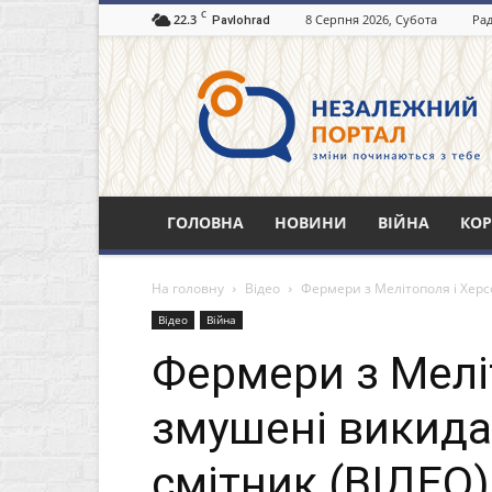
C
22.3
8 Серпня 2026, Субота
Рад
Pavlohrad
Незалежний
портал
Павлоград.dp.ua
ГОЛОВНА
НОВИНИ
ВІЙНА
КОР
На головну
Відео
Фермери з Мелітополя і Херс
Відео
Війна
Фермери з Мелі
змушені викида
смітник (ВІДЕО)