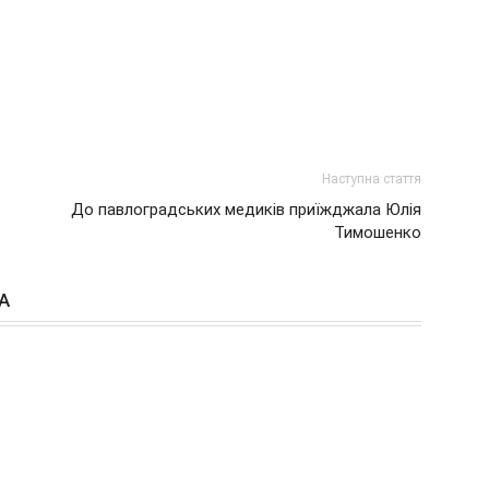
Наступна стаття
До павлоградських медиків приїжджала Юлія
Тимошенко
А