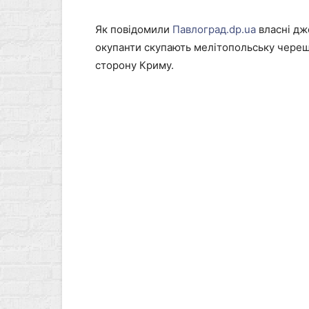
Як повідомили
Павлоград.dp.ua
власні дже
окупанти скупають мелітопольську черешню
сторону Криму.