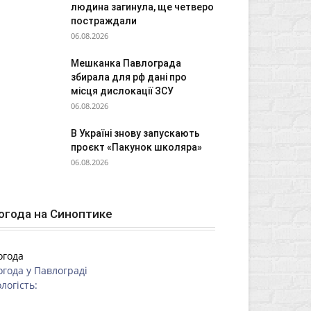
людина загинула, ще четверо
постраждали
06.08.2026
Мешканка Павлограда
збирала для рф дані про
місця дислокації ЗСУ
06.08.2026
В Україні знову запускають
проєкт «Пакунок школяра»
06.08.2026
огода на Синоптике
огода
огода у
Павлограді
логість: