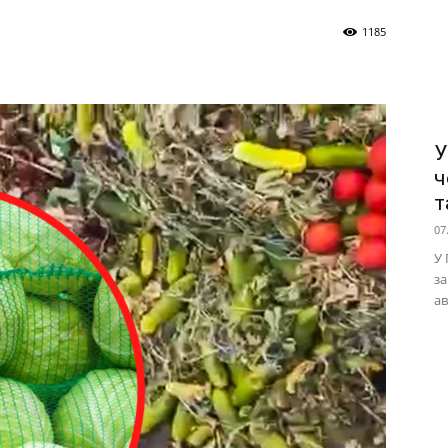
1185
У
ч
т
07
У 
за
ав