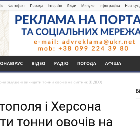
іо
Фотофакт
Поради
Інтерв’ю
Люди
Минуле
Інфографіка
Нові сус
ОНАВІРУС
ВІДЕО
РАДІО
ПОГОДА
АФІША
она змушені викидати тонни овочів на смітник (ВІДЕО)
Б
тополя і Херсона
ти тонни овочів на