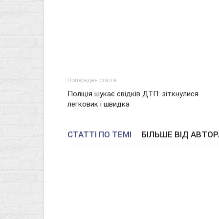
Попередня стаття
Поліція шукає свідків ДТП: зіткнулися
легковик і швидка
СТАТТІ ПО ТЕМІ
БІЛЬШЕ ВІД АВТОР