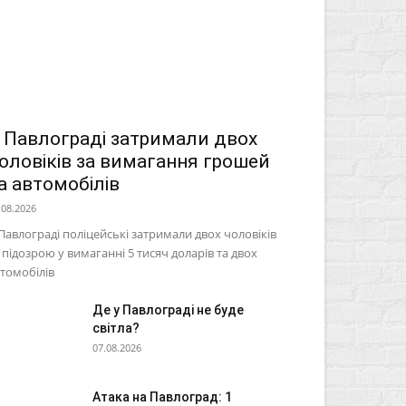
 Павлограді затримали двох
оловіків за вимагання грошей
а автомобілів
.08.2026
Павлограді поліцейські затримали двох чоловіків
 підозрою у вимаганні 5 тисяч доларів та двох
томобілів
Де у Павлограді не буде
світла?
07.08.2026
Атака на Павлоград: 1