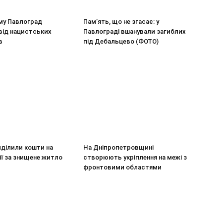
му Павлоград
Пам’ять, що не згасає: у
від нацистських
Павлограді вшанували загиблих
в
під Дебальцево (ФОТО)
виділили кошти на
На Дніпропетровщині
ї за знищене житло
створюють укріплення на межі з
фронтовими областями