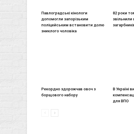
Павлоградські кінологи
82 роки то
допомогли запорізьким
звільнили 
поліцейським встановити долю
загарбникі
зниклого чоловіка
Рекордно здорожчав овоч з
В Україні 
борщового набору
компенсаці
для ВПО