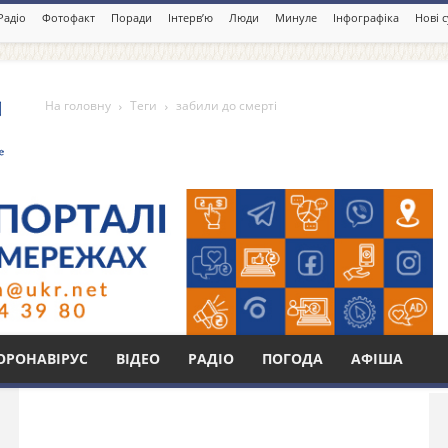
Радіо
Фотофакт
Поради
Інтерв’ю
Люди
Минуле
Інфографіка
Нові 
На головну
Теги
забили до смерті
ті
Бі
ОРОНАВІРУС
ВІДЕО
РАДІО
ПОГОДА
АФІША