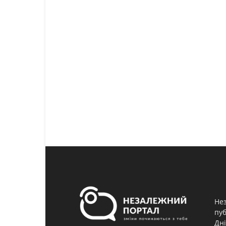
Нез
пуб
Дні