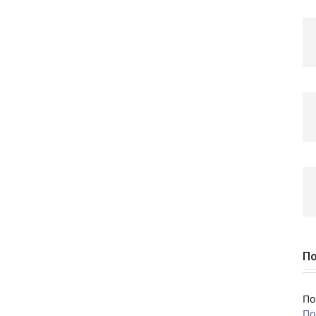
По
По
По