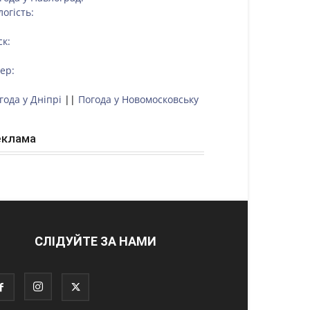
логість:
ск:
тер:
года у Дніпрі
||
Погода у Новомосковську
еклама
СЛІДУЙТЕ ЗА НАМИ