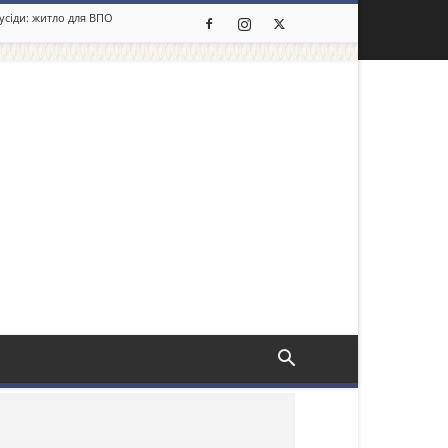
сусіди: житло для ВПО
льше новин