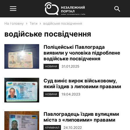
На головну
Теги
водійське посвідчення
водійське посвідчення
Поліцейські Павлограда
виявили у чоловіка підроблене
водійське посвідчення
31.01.2025
НОВИНИ
Суд виніс вирок військовому,
який їздив з липовими правами
19.04.2023
НОВИНИ
Павлоградець їздив вулицями
міста з «липовими» правами
24.10.2022
КРИМІНАЛ