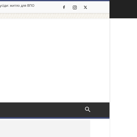
сусіди: житло для ВПО
льше новин