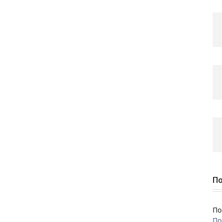
По
По
По