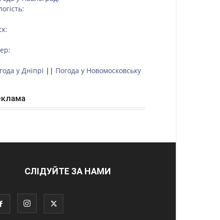
логість:
ск:
тер:
года у Дніпрі
||
Погода у Новомосковську
еклама
СЛІДУЙТЕ ЗА НАМИ