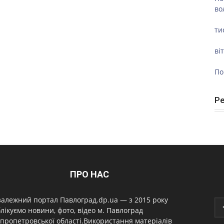
во
ти
ві
По
Р
ПРО НАС
алежний портал Павлоград.dp.ua — з 2015 року
лікуємо новини, фото, відео м. Павлоград
пропетровської області.Використання матеріалів