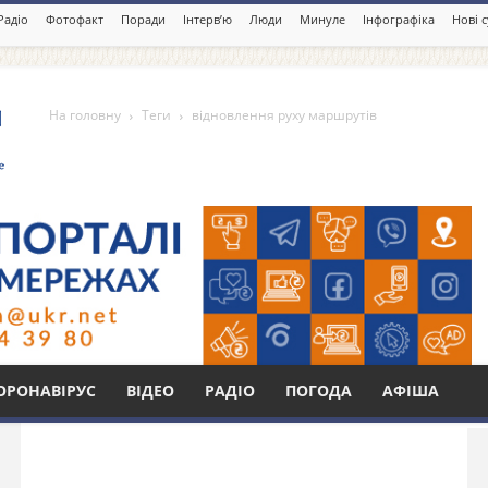
Радіо
Фотофакт
Поради
Інтерв’ю
Люди
Минуле
Інфографіка
Нові 
На головну
Теги
відновлення руху маршрутів
ху маршрутів
Бі
ОРОНАВІРУС
ВІДЕО
РАДІО
ПОГОДА
АФІША