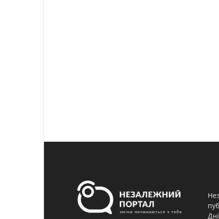
Нез
пуб
Дні