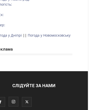
логість:
ск:
тер:
года у Дніпрі
||
Погода у Новомосковську
еклама
СЛІДУЙТЕ ЗА НАМИ