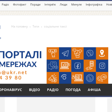
Радіо
Фотофакт
Поради
Інтерв’ю
Люди
Минуле
Інфографіка
Нові
На головну
Теги
соціальне таксі
Бі
ОРОНАВІРУС
ВІДЕО
РАДІО
ПОГОДА
АФІША