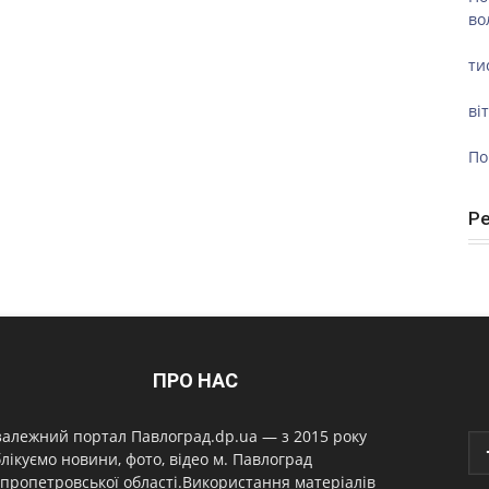
во
ти
ві
По
Р
ПРО НАС
алежний портал Павлоград.dp.ua — з 2015 року
лікуємо новини, фото, відео м. Павлоград
пропетровської області.Використання матеріалів