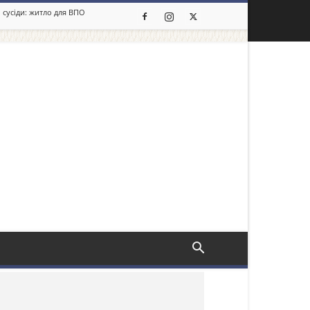
 сусіди: житло для ВПО
льше новин