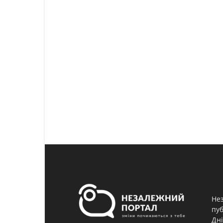
Нез
пуб
Дні