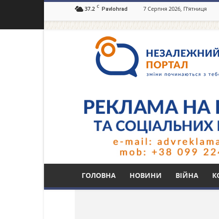
C
37.2
7 Серпня 2026, П’ятниця
Pavlohrad
Незалежний
портал
Павлоград.dp.ua
Тег: соціальне таксі
ГОЛОВНА
НОВИНИ
ВІЙНА
К