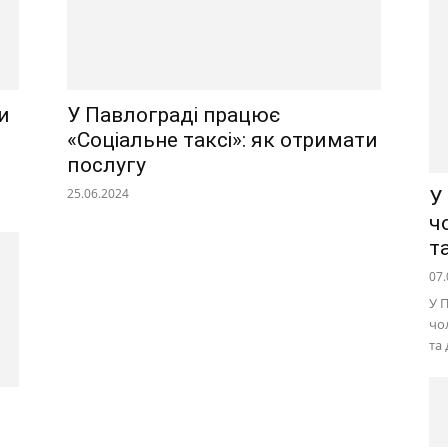
и
У Павлограді працює
«Соціальне таксі»: як отримати
послугу
25.06.2024
У
ч
т
07.
У 
чо
та