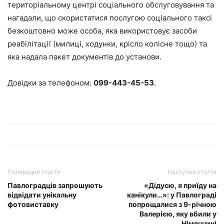
територіальному центрі соціального обслуговування та
нагадали, що скористатися послугою соціального таксі
безкоштовно може особа, яка використовує засоби
реабілітації (милиці, ходунки, крісло колісне тощо) та
яка надала пакет документів до установи.
Довідки за телефоном:
099-443-45-53
.
Попередня стаття
Наступна стаття
Павлоградців запрошують
«Дідусю, я приїду на
відвідати унікальну
канікули…»: у Павлограді
фотовиставку
попрощалися з 9-річною
Валерією, яку вбили у
Німеччині