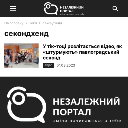
На головну
Теги
секондхенд
секондхенд
У тік-тоці розлітається відео, як
«штурмують» павлоградський
секонд
01.03.2023
ВІДЕО