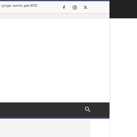
 сусіди: житло для ВПО
льше новин