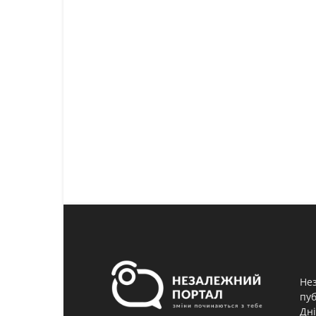
Нез
пуб
Дні