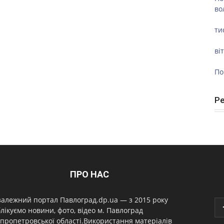
во
ти
ві
По
Р
ПРО НАС
алежний портал Павлоград.dp.ua — з 2015 року
лікуємо новини, фото, відео м. Павлоград
пропетровської області.Використання матеріалів