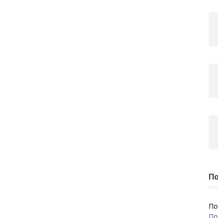
По
По
По