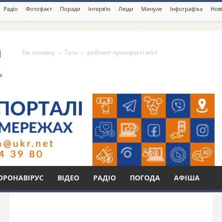
Радіо
Фотофакт
Поради
Інтерв’ю
Люди
Минуле
Інфографіка
Нові
На головну
Теги
рейтинг прозорості міст
ості міст
Бі
ОРОНАВІРУС
ВІДЕО
РАДІО
ПОГОДА
АФІША