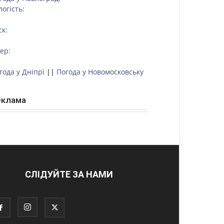
логість:
ск:
тер:
года у Дніпрі
||
Погода у Новомосковську
еклама
СЛІДУЙТЕ ЗА НАМИ