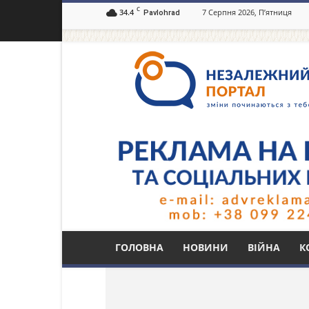
C
34.4
7 Серпня 2026, П’ятниця
Pavlohrad
Незалежний
портал
Павлоград.dp.ua
Тег: рейтинг прозор
ГОЛОВНА
НОВИНИ
ВІЙНА
К