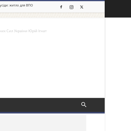
сусіди: житло для ВПО
их Сил України Юрій Ігнат
льше новин