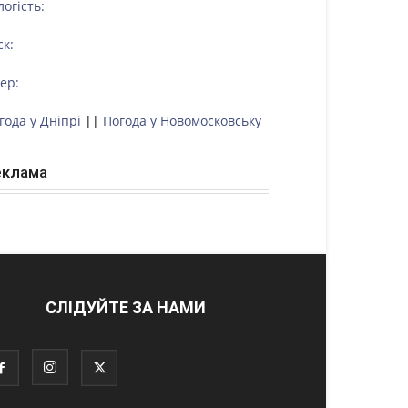
логість:
ск:
тер:
года у Дніпрі
||
Погода у Новомосковську
еклама
СЛІДУЙТЕ ЗА НАМИ