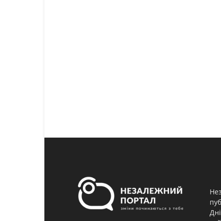
Нез
пуб
Дні