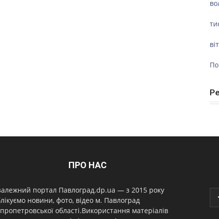
во
ти
ві
По
Р
ПРО НАС
алежний портал Павлоград.dp.ua — з 2015 року
лікуємо новини, фото, відео м. Павлоград
пропетровської області.Використання матеріалів