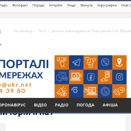
Радіо
Фотофакт
Поради
Інтерв’ю
Люди
Минуле
Інфографіка
Нові 
На головну
Теги
речник командування Повітряних Сил Збройн
ування Повітряних Сил
Бі
ОРОНАВІРУС
ВІДЕО
РАДІО
ПОГОДА
АФІША
и Юрій Ігнат