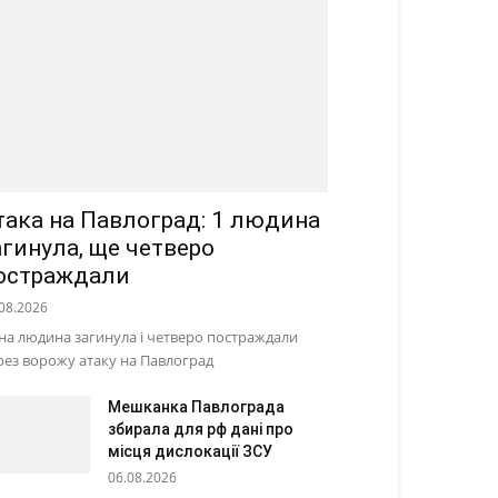
така на Павлоград: 1 людина
агинула, ще четверо
остраждали
08.2026
на людина загинула і четверо постраждали
рез ворожу атаку на Павлоград
Мешканка Павлограда
збирала для рф дані про
місця дислокації ЗСУ
06.08.2026