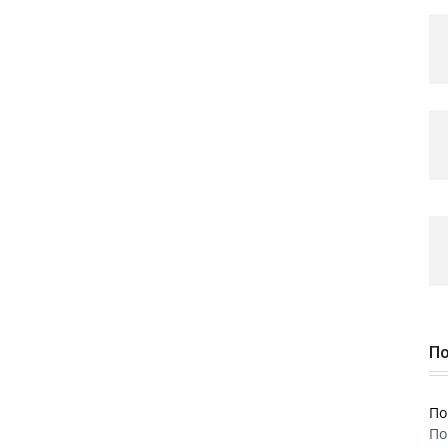
По
По
По