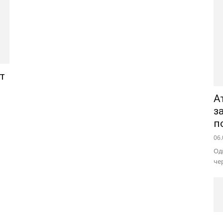
ат
А
з
п
06.
Од
че