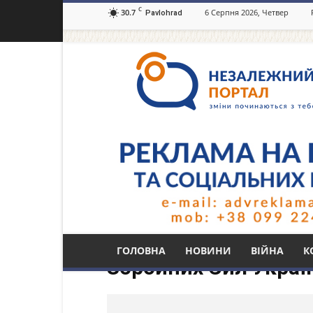
C
30.7
6 Серпня 2026, Четвер
Pavlohrad
Незалежний
портал
Павлоград.dp.ua
Тег: речник команд
ГОЛОВНА
НОВИНИ
ВІЙНА
К
Збройних Сил Україн