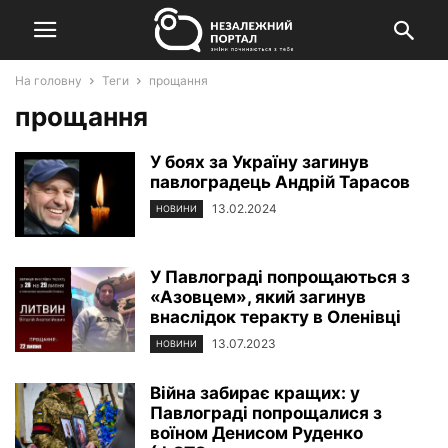
На головну
Теги
прощання
прощання
У боях за Україну загинув
павлоградець Андрій Тарасов
13.02.2024
НОВИНИ
У Павлограді попрощаються з
«Азовцем», який загинув
внаслідок теракту в Оленівці
13.07.2023
НОВИНИ
Війна забирає кращих: у
Павлограді попрощалися з
воїном Денисом Руденко