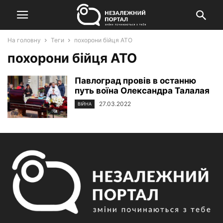
На головну
Теги
похорони бійця АТО
похорони бійця АТО
Павлоград провів в останню
путь воїна Олександра Талалая
27.03.2022
ВІЙНА