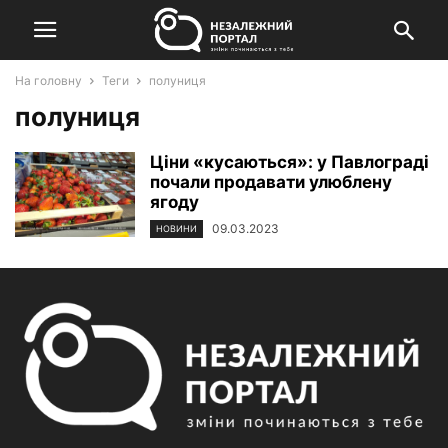
На головну
Теги
полуниця
полуниця
Ціни «кусаються»: у Павлограді
почали продавати улюблену
ягоду
09.03.2023
НОВИНИ