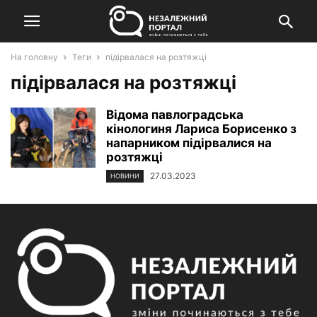
На головну
Теги
підірвалася на розтяжці
підірвалася на розтяжці
Відома павлоградська
кінологиня Лариса Борисенко з
напарником підірвалися на
розтяжці
27.03.2023
НОВИНИ