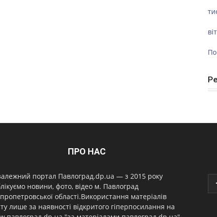
ти
ві
По
Р
ПРО НАС
алежний портал Павлоград.dp.ua — з 2015 року
лікуємо новини, фото, відео м. Павлоград
пропетровської області.Використання матеріалів
ту лише за наявності відкритого гіперпосилання на
.павлоград.dp.ua "за матеріалами павлоград.dp.ua"