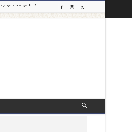
 сусіди: житло для ВПО
льше новин