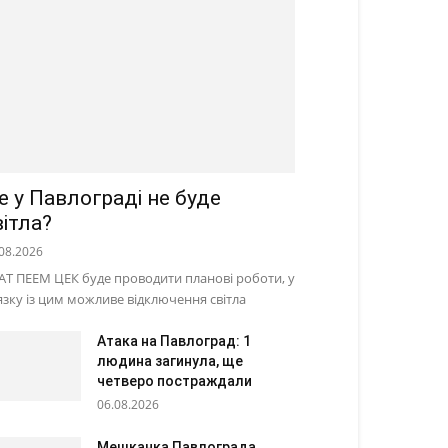
е у Павлограді не буде
вітла?
08.2026
АТ ПЕЕМ ЦЕК буде проводити планові роботи, у
’язку із цим можливе відключення світла
Атака на Павлоград: 1
людина загинула, ще
четверо постраждали
06.08.2026
Мешканка Павлограда