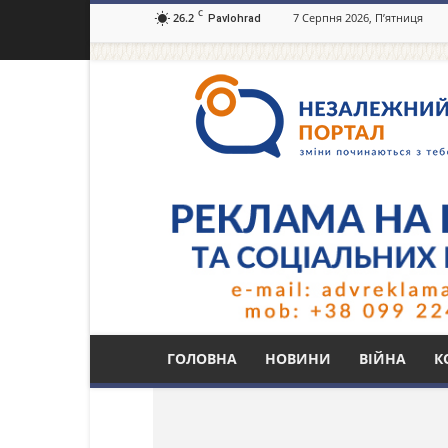
C
26.2
7 Серпня 2026, П’ятниця
Pavlohrad
Незалежний
портал
Павлоград.dp.ua
Тег: Павлоград. залі
ГОЛОВНА
НОВИНИ
ВІЙНА
К