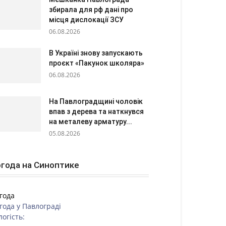
збирала для рф дані про
місця дислокації ЗСУ
06.08.2026
В Україні знову запускають
проєкт «Пакунок школяра»
06.08.2026
На Павлоградщині чоловік
впав з дерева та наткнувся
на металеву арматуру...
05.08.2026
года на Синоптике
года
года у
Павлограді
логість: