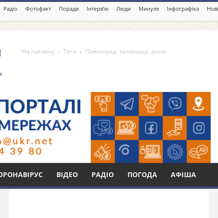
Радіо
Фотофакт
Поради
Інтерв’ю
Люди
Минуле
Інфографіка
Нові
На головну
Теги
Павлоград. залізниця. росія
зниця. росія
Бі
ОРОНАВІРУС
ВІДЕО
РАДІО
ПОГОДА
АФІША