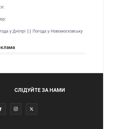
ск:
тер:
года у Дніпрі
||
Погода у Новомосковську
еклама
СЛІДУЙТЕ ЗА НАМИ