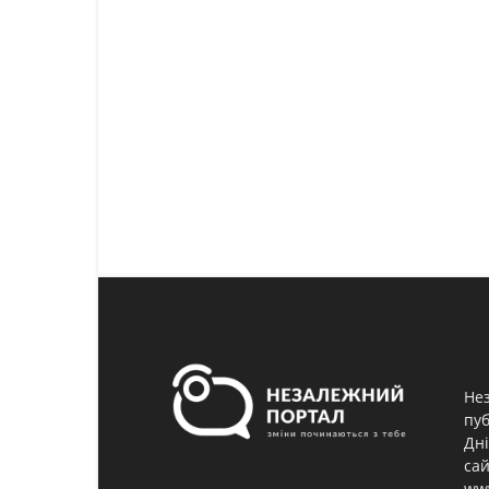
Нез
пуб
Дні
сай
www