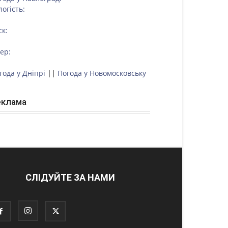
логість:
ск:
тер:
года у Дніпрі
||
Погода у Новомосковську
еклама
СЛІДУЙТЕ ЗА НАМИ