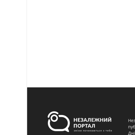
Нез
пуб
Дні