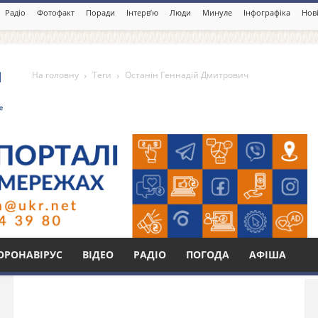
Радіо
Фотофакт
Поради
Інтерв’ю
Люди
Минуле
Інфографіка
Нові
На головну
Теги
Останін Геннадій Дмитрович
дій Дмитрович
Бі
ОРОНАВІРУС
ВІДЕО
РАДІО
ПОГОДА
АФІША