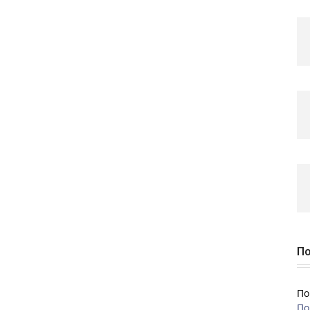
По
По
По