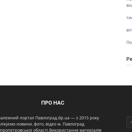
во
ти
ві
По
Р
ПРО НАС
алежний портал Павлоград.dp.ua — з 2015 року
лікуємо новини, фото, відео м. Павлоград
пропетровської області.Використання матеріалів