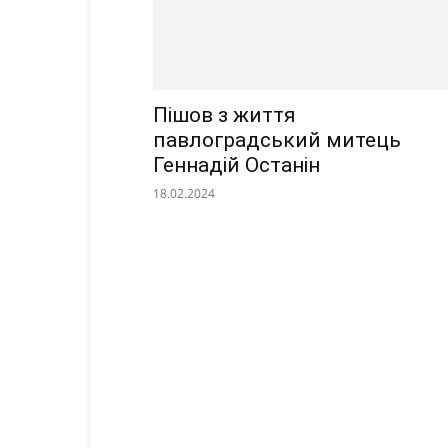
Пішов з життя
павлоградський митець
Геннадій Останін
18.02.2024