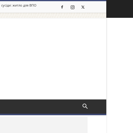
 сусіди: житло для ВПО
льше новин