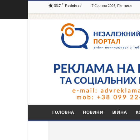
C
33.7
7 Серпня 2026, П’ятниця
Pavlohrad
Незалежний
портал
Павлоград.dp.ua
Тег: Останін Генна
ГОЛОВНА
НОВИНИ
ВІЙНА
К