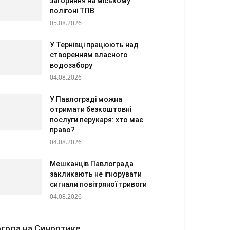
загоряння на міському
полігоні ТПВ
05.08.2026
У Тернівці працюють над
створенням власного
водозабору
04.08.2026
У Павлограді можна
отримати безкоштовні
послуги перукаря: хто має
право?
04.08.2026
Мешканців Павлограда
закликають не ігнорувати
сигнали повітряної тривоги
04.08.2026
года на Синоптике