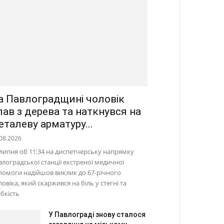
а Павлоградщині чоловік
пав з дерева та наткнувся на
еталеву арматуру...
08.2026
 липня об 11:34 на диспетчерську напрямку
влоградської станції екстреної медичної
помоги надійшов виклик до 67-річного
овіка, який скаржився на біль у стегні та
абкість
У Павлограді знову сталося