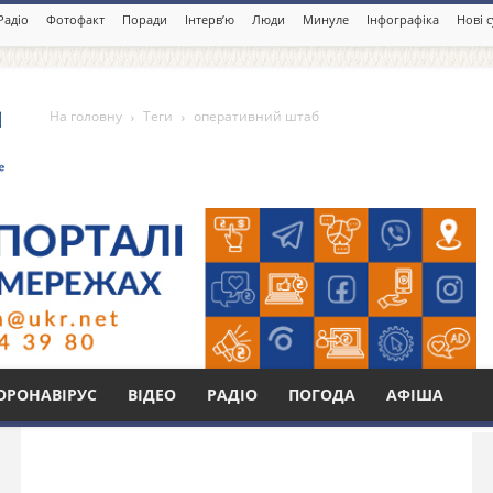
Радіо
Фотофакт
Поради
Інтерв’ю
Люди
Минуле
Інфографіка
Нові 
На головну
Теги
оперативний штаб
таб
Бі
ОРОНАВІРУС
ВІДЕО
РАДІО
ПОГОДА
АФІША