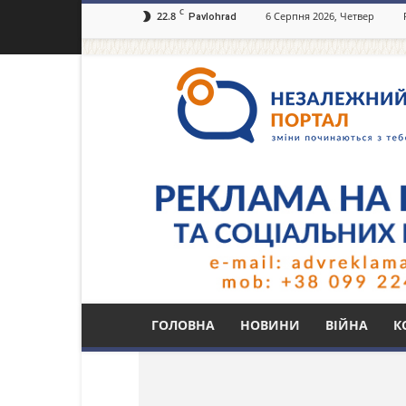
C
22.8
6 Серпня 2026, Четвер
Pavlohrad
Незалежний
портал
Павлоград.dp.ua
Тег: оперативний ш
ГОЛОВНА
НОВИНИ
ВІЙНА
К