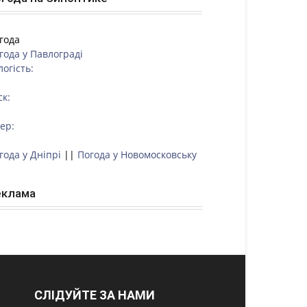
года
года у
Павлограді
логість:
ск:
тер:
года у Дніпрі
||
Погода у Новомосковську
еклама
СЛІДУЙТЕ ЗА НАМИ