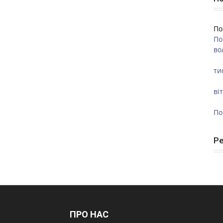
По
По
во
ти
ві
По
Р
ПРО НАС