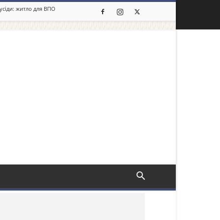
сусіди: житло для ВПО
льше новин