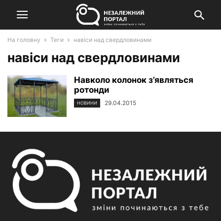
На головну
Теги
навіси над свердловинами
навіси над свердловинами
Навколо колонок з’являться
ротонди
29.04.2015
НОВИНИ