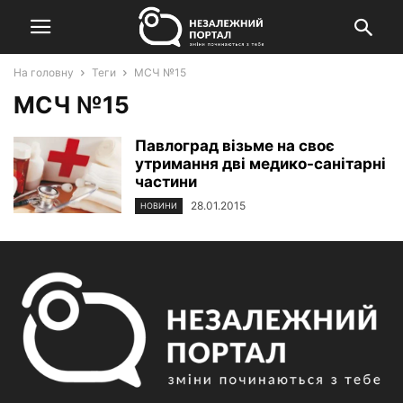
На головну
Теги
МСЧ №15
МСЧ №15
Павлоград візьме на своє
утримання дві медико-санітарні
частини
28.01.2015
НОВИНИ