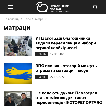
На головну
Теги
матраци
матраци
У Павлограді благодійники
видали переселенцям набори
першої необхідності
12.03.2026
НОВИНИ
ВПО певних категорій можуть
отримати матраци і посуд
22.12.2022
НОВИНИ
Не падають духом: Павлоград
став домівкою для тисяч
переселенців (ФОТОРЕПОРТАЖ)