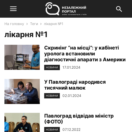
На головну
Теги
лікарня №1
лікарня №1
Скринінг “на місці”: у кабінеті
уролога встановили
діагностичні апарати з Америки
17.01.2024
НОВИНИ
У Павлограді народився
тисячний малюк
02.01.2024
НОВИНИ
Павлоград відвідав міністр
(ФОТО)
07.12.2022
НОВИНИ