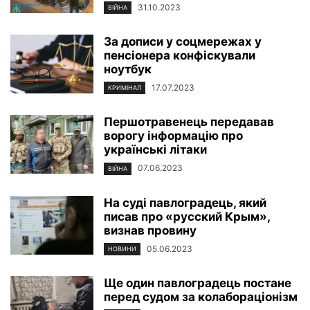
31.10.2023
ВІЙНА
За дописи у соцмережах у
пенсіонера конфіскували
ноутбук
17.07.2023
КРИМІНАЛ
Першотравенець передавав
ворогу інформацію про
українські літаки
07.06.2023
ВІЙНА
На суді павлоградець, який
писав про «русский Крым»,
визнав провину
05.06.2023
НОВИНИ
Ще один павлоградець постане
перед судом за колабораціонізм