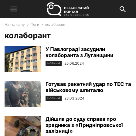
На головну
Теги
колаборант
колаборант
У Павлограді засудили
колаборанта з Луганщини
25.06.2024
НОВИНИ
Готував ракетний удар по ТЕС та
військовому шпиталю
28.03.2024
НОВИНИ
Дійшла до суду справа про
зрадника з «Придніпровської
залізниці»