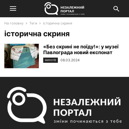
На головну
Теги
історична скриня
історична скриня
«Без скрині не поїду!»: у музеї
Павлограда новий експонат
08.03.2024
МИНУЛЕ