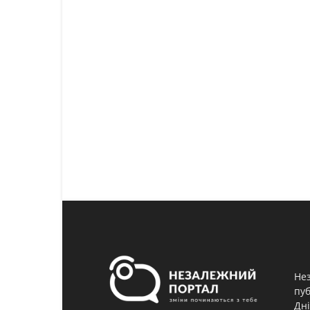
Нез
пуб
Дні