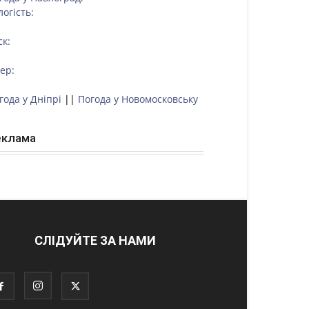
логість:
ск:
тер:
года у Дніпрі
||
Погода у Новомосковську
еклама
СЛІДУЙТЕ ЗА НАМИ