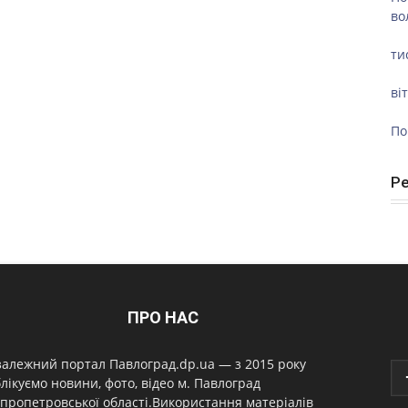
во
ти
ві
По
Р
ПРО НАС
алежний портал Павлоград.dp.ua — з 2015 року
лікуємо новини, фото, відео м. Павлоград
пропетровської області.Використання матеріалів