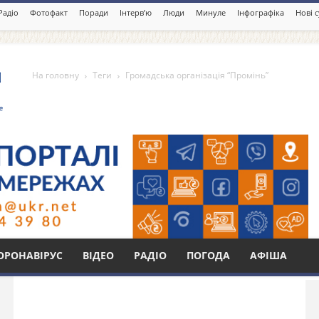
Радіо
Фотофакт
Поради
Інтерв’ю
Люди
Минуле
Інфографіка
Нові 
На головну
Теги
Громадська організація “Промінь”
анізація “Промінь”
Бі
ОРОНАВІРУС
ВІДЕО
РАДІО
ПОГОДА
АФІША