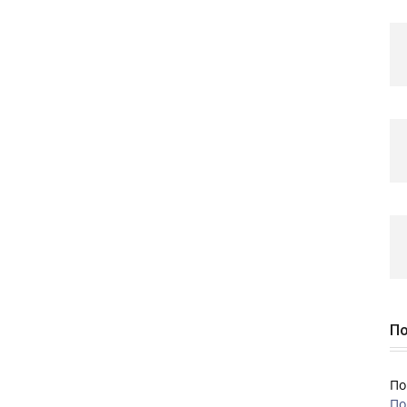
По
По
По