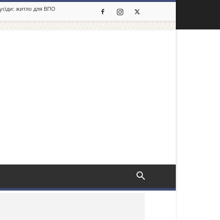
сусіди: житло для ВПО
льше новин