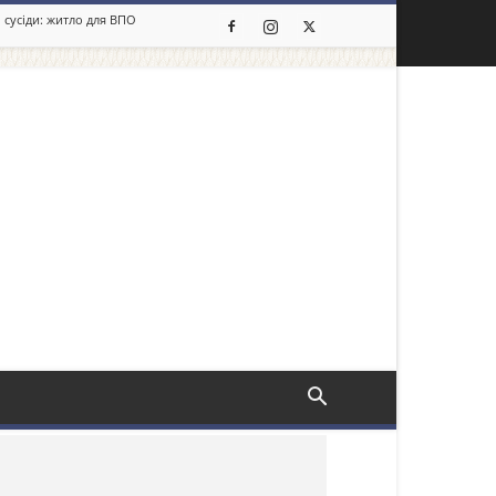
 сусіди: житло для ВПО
льше новин