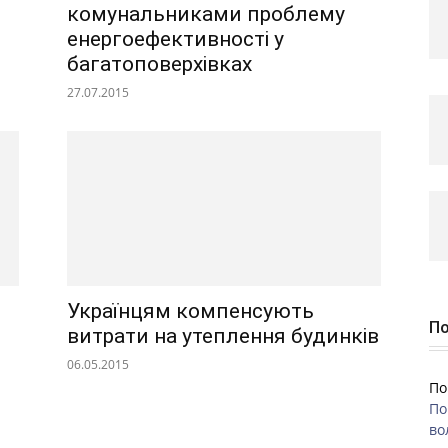
комунальниками проблему
енергоефективності у
багатоповерхівках
27.07.2015
Українцям компенсують
По
витрати на утеплення будинків
06.05.2015
По
По
во