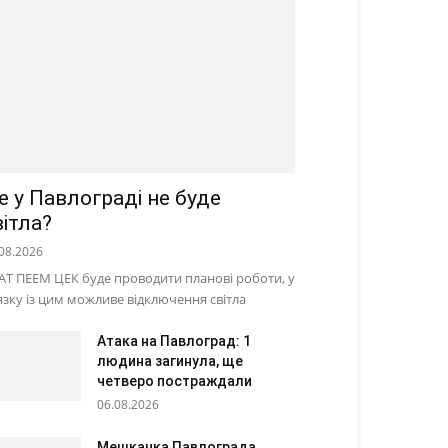
е у Павлограді не буде
вітла?
08.2026
АТ ПЕЕМ ЦЕК буде проводити планові роботи, у
’язку із цим можливе відключення світла
Атака на Павлоград: 1
людина загинула, ще
четверо постраждали
06.08.2026
Мешканка Павлограда