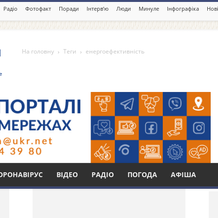
Радіо
Фотофакт
Поради
Інтерв’ю
Люди
Минуле
Інфографіка
Нові
На головну
Теги
енергоефективність
ність
Бі
ОРОНАВІРУС
ВІДЕО
РАДІО
ПОГОДА
АФІША