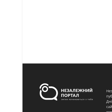
Нез
пуб
Дні
сай
www