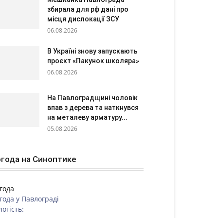
збирала для рф дані про
місця дислокації ЗСУ
06.08.2026
В Україні знову запускають
проєкт «Пакунок школяра»
06.08.2026
На Павлоградщині чоловік
впав з дерева та наткнувся
на металеву арматуру...
05.08.2026
года на Синоптике
года
года у
Павлограді
логість: