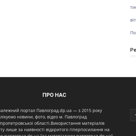
ти
ві
По
Р
ПРО НАС
алежний портал Павлоград.dp.ua — з 2015 року
лікуємо новини, фото, відео м. Павлоград
пропетровської області.Використання матеріалів
ту лише за наявності відкритого гіперпосилання на
.павлоград.dp.ua "за матеріалами павлоград.dp.ua"