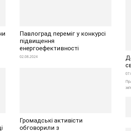
ни
Павлоград переміг у конкурсі
підвищення
енергоефективності
02.08.2024
Д
с
07.
Пр
зв
Громадські активісти
і
обговорили з