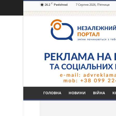
C
26.2
7 Серпня 2026, П’ятниця
Pavlohrad
Незалежний
портал
Павлоград.dp.ua
Тег: енергоефектив
ГОЛОВНА
НОВИНИ
ВІЙНА
К