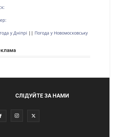
ск:
тер:
года у Дніпрі
||
Погода у Новомосковську
еклама
СЛІДУЙТЕ ЗА НАМИ