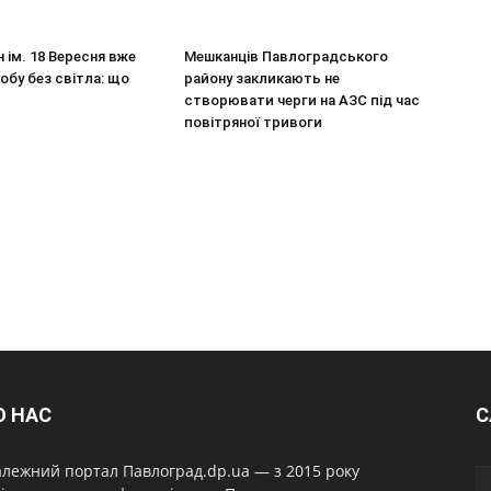
 ім. 18 Вересня вже
Мешканців Павлоградського
обу без світла: що
району закликають не
створювати черги на АЗС під час
повітряної тривоги
О НАС
С
лежний портал Павлоград.dp.ua — з 2015 року