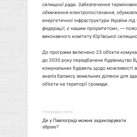
селищної ради. Забезпечення термінових 
обмеження електропостачання, обумовл
енергетичної інфраструктури України під 
федерації, є нашим пріоритетом
»
,
— поясн
виконавчого комітету Юр’ївської селищно
До програми включено 23 об’єкти комунал
до 2030 року передбачене будівництво В
комунальних будівель щодо можливості в
аналіз балансу земельних ділянок для здач
об’єкти на території громади.
Попередня стаття
Де у Павлограді можна задекларувати
зброю?