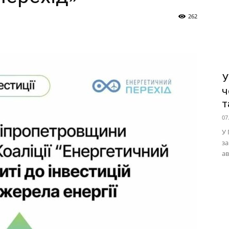
262
У
ч
т
07
У 
за
ав