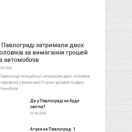
 Павлограді затримали двох
оловіків за вимагання грошей
а автомобілів
.08.2026
Павлограді поліцейські затримали двох чоловіків
 підозрою у вимаганні 5 тисяч доларів та двох
томобілів
Де у Павлограді не буде
світла?
07.08.2026
Атака на Павлоград: 1