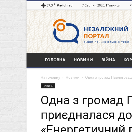
C
37.3
7 Серпня 2026, П’ятниця
Р
Pavlohrad
Незалежний
портал
Павлоград.dp.ua
ГОЛОВНА
НОВИНИ
ВІЙНА
КОР
На головну
Новини
Одна з громад Павлоградщ
Новини
Одна з громад
приєдналася до 
«Енергетичний 