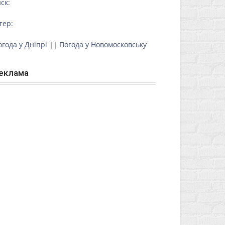
ск:
тер:
огода у Дніпрі
||
Погода у Новомосковську
еклама