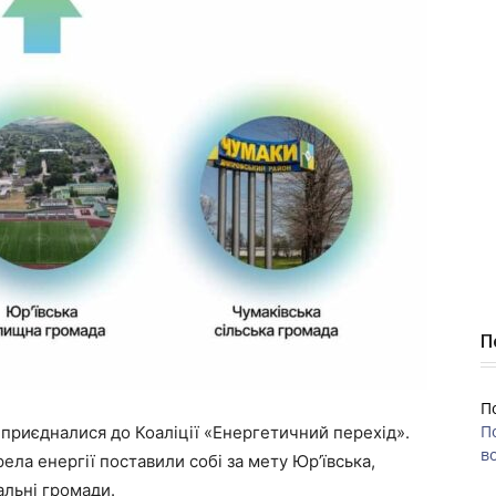
П
П
П
 приєдналися до Коаліції «Енергетичний перехід».
во
ла енергії поставили собі за мету Юрʼївська,
альні громади.