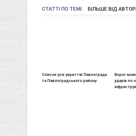
СТАТТІ ПО ТЕМІ
БІЛЬШЕ ВІД АВТОР
Список усіх укриттів Павлограда
Ворог мож
та Павлоградського району
ударів по 
інфрастру