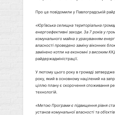
Про це повідомили у Павлоградській райд
«
Юрʼївська селищна територіальна грома
енергоефективні заходи. За 7 років у гром
комунального майна з урахуванням енерго
власності проведено заміну віконних блок
замінено котли на економні з високим КК
райдержадміністрації.
У лютому цього року в громаді затвердж
року, який в основному націлений на з
ціллю плану є скорочення споживання рес
технологій.
«
Метою Програми є підвищення рівня ст
установ комунальної власності та об’єктів