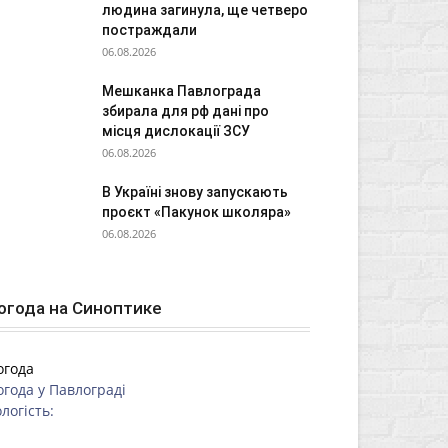
людина загинула, ще четверо
постраждали
06.08.2026
Мешканка Павлограда
збирала для рф дані про
місця дислокації ЗСУ
06.08.2026
В Україні знову запускають
проєкт «Пакунок школяра»
06.08.2026
огода на Синоптике
огода
огода у
Павлограді
логість: