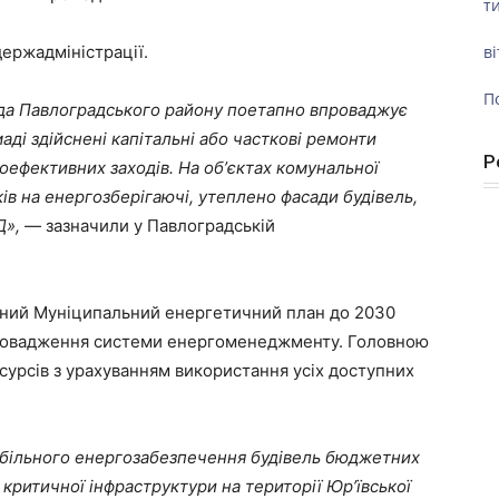
ти
ержадміністрації.
ві
П
да Павлоградського району поетапно впроваджує
аді здійснені капітальні або часткові ремонти
Р
ефективних заходів. На обʼєктах комунальної
ів на енергозберігаючі, утеплено фасади будівель,
Д
»
,
— зазначили у Павлоградській
ений Муніципальний енергетичний план до 2030
апровадження системи енергоменеджменту. Головною
урсів з урахуванням використання усіх доступних
абільного енергозабезпечення будівель бюджетних
 критичної інфраструктури на території Юр’ївської