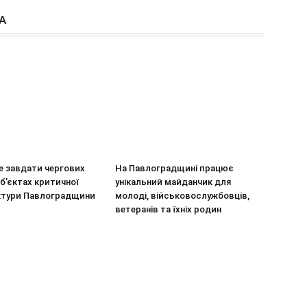
А
е завдати чергових
На Павлоградщині працює
об’єктах критичної
унікальний майданчик для
ктури Павлоградщини
молоді, військовослужбовців,
ветеранів та їхніх родин