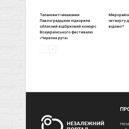
Талановиті мешканки
Мікрорайон
Павлоградщини підкорили
четверту д
обласний відбірковий конкурс
відомо?
Всеукраїнського фестивалю
«Червона рута»
ПР
Неза