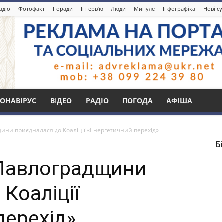
адіо
Фотофакт
Поради
Інтерв’ю
Люди
Минуле
Інфографіка
Нові с
ОНАВІРУС
ВІДЕО
РАДІО
ПОГОДА
АФІША
ини приєдналася до Коаліції «Енергетичний перехід»
Б
 Павлоградщини
Коаліції
перехід»