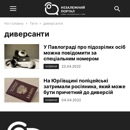
На головну
Теги
диверсанти
диверсанти
У Павлограді про підозрілих осіб
можна повідомити за
спеціальним номером
23.04.2022
НОВИНИ
На Юріївщині поліцейські
затримали росіянина, який може
бути причетний до диверсій
04.04.2022
НОВИНИ