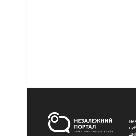
Нез
пуб
Дні