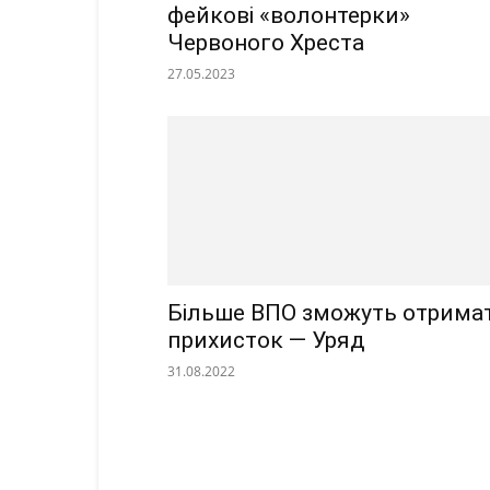
фейкові «волонтерки»
Червоного Хреста
27.05.2023
Більше ВПО зможуть отрима
прихисток — Уряд
31.08.2022