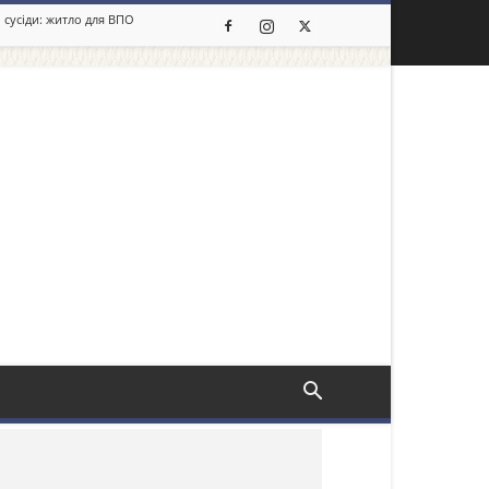
 сусіди: житло для ВПО
льше новин