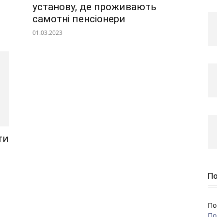
установу, де проживають
самотні пенсіонери
01.03.2023
ти
По
По
По