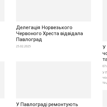
Делегація Норвезького
Червоного Хреста відвідала
Павлоград
25.02.2025
У
ч
т
07.
У 
чо
та
У Павлограді ремонтують