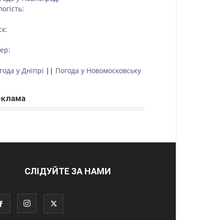
логість:
ск:
тер:
года у Дніпрі
||
Погода у Новомосковську
еклама
СЛІДУЙТЕ ЗА НАМИ