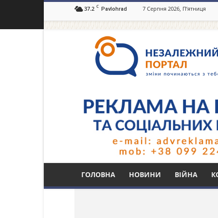
C
37.2
7 Серпня 2026, П’ятниця
Pavlohrad
Незалежний
портал
Павлоград.dp.ua
Тег: Червоний Хрест
ГОЛОВНА
НОВИНИ
ВІЙНА
К