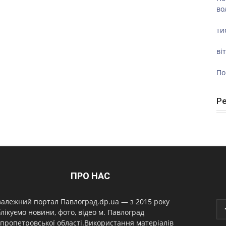
во
ти
ві
По
Р
ПРО НАС
алежний портал Павлоград.dp.ua — з 2015 року
лікуємо новини, фото, відео м. Павлоград
пропетровської області.Використання матеріалів