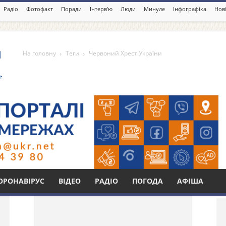
Радіо
Фотофакт
Поради
Інтерв’ю
Люди
Минуле
Інфографіка
Нові
На головну
Теги
Червоний Хрест України
 України
Бі
ОРОНАВІРУС
ВІДЕО
РАДІО
ПОГОДА
АФІША