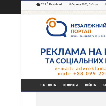
C
32.9
8 Серпня 2026, Субота
Pavlohrad
Незалежний
портал
Павлоград.dp.ua
Тег: борці
ГОЛОВНА
НОВИНИ
ВІЙНА
К