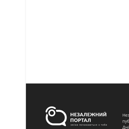
Нез
пуб
Дні