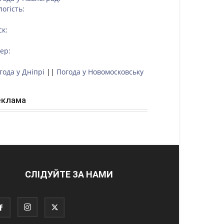
логість:
ск:
тер:
года у Дніпрі
||
Погода у Новомосковську
еклама
СЛІДУЙТЕ ЗА НАМИ