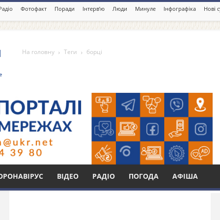
Радіо
Фотофакт
Поради
Інтерв’ю
Люди
Минуле
Інфографіка
Нові 
На головну
Теги
борці
Бі
ОРОНАВІРУС
ВІДЕО
РАДІО
ПОГОДА
АФІША