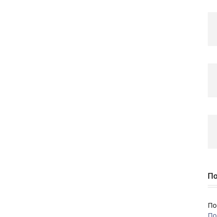
По
По
По