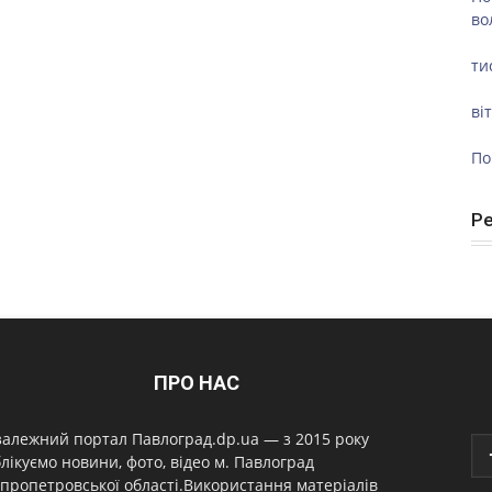
во
ти
ві
По
Р
ПРО НАС
алежний портал Павлоград.dp.ua — з 2015 року
лікуємо новини, фото, відео м. Павлоград
пропетровської області.Використання матеріалів