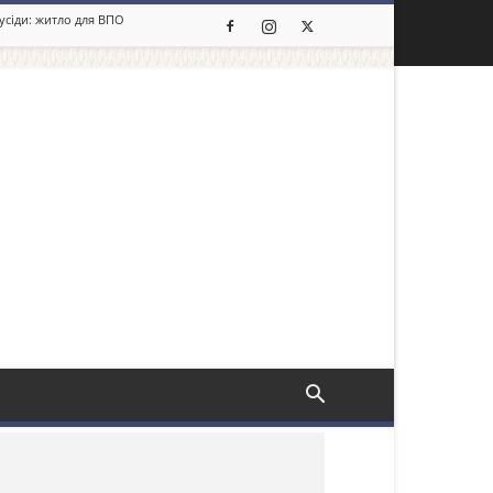
сусіди: житло для ВПО
льше новин