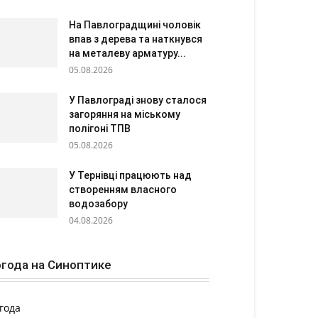
На Павлоградщині чоловік
впав з дерева та наткнувся
на металеву арматуру...
05.08.2026
У Павлограді знову сталося
загоряння на міському
полігоні ТПВ
05.08.2026
У Тернівці працюють над
створенням власного
водозабору
04.08.2026
года на Синоптике
года