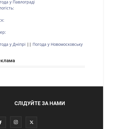
года у
Павлограді
логість:
ск:
тер:
года у Дніпрі
||
Погода у Новомосковську
еклама
СЛІДУЙТЕ ЗА НАМИ