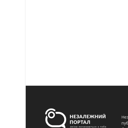
Нез
пуб