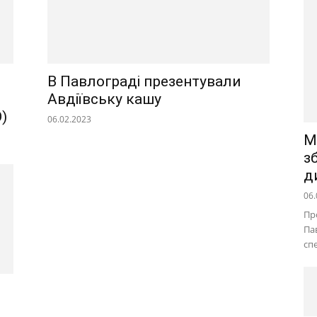
В Павлограді презентували
Авдіївську кашу
)
06.02.2023
М
з
д
06.
Пр
Па
сп