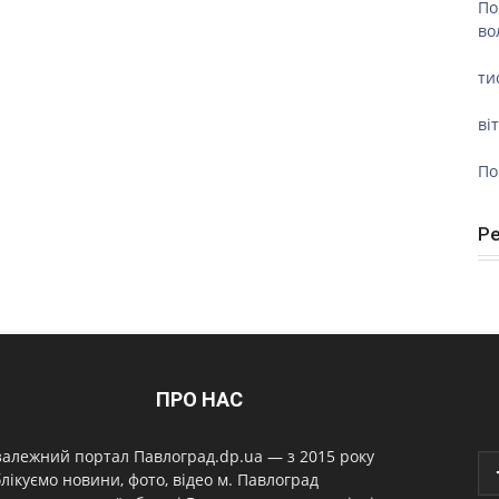
По
во
ти
ві
По
Р
ПРО НАС
алежний портал Павлоград.dp.ua — з 2015 року
лікуємо новини, фото, відео м. Павлоград