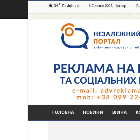
C
34
6 Серпня 2026, Четвер
Ра
Pavlohrad
Незалежний
портал
Павлоград.dp.ua
Тег: Авдіївська каш
ГОЛОВНА
НОВИНИ
ВІЙНА
К