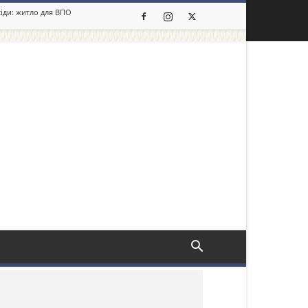
сіди: житло для ВПО
льше новин