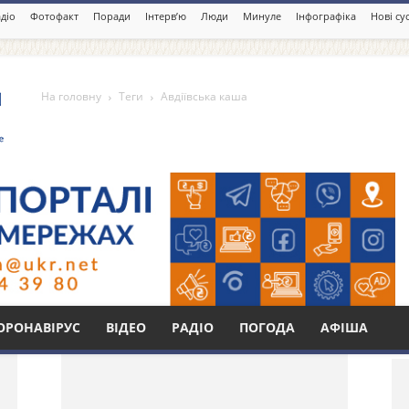
діо
Фотофакт
Поради
Інтерв’ю
Люди
Минуле
Інфографіка
Нові су
На головну
Теги
Авдіївська каша
а
Бі
ОРОНАВІРУС
ВІДЕО
РАДІО
ПОГОДА
АФІША