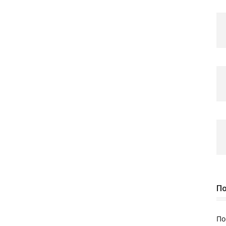
По
По