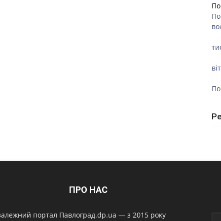
По
По
во
ти
ві
По
Р
ПРО НАС
алежний портал Павлоград.dp.ua — з 2015 року