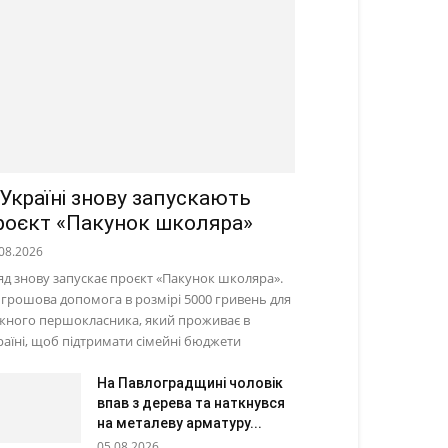
 Україні знову запускають
роєкт «Пакунок школяра»
08.2026
яд знову запускає проєкт «Пакунок школяра».
 грошова допомога в розмірі 5000 гривень для
жного першокласника, який проживає в
раїні, щоб підтримати сімейні бюджети
На Павлоградщині чоловік
впав з дерева та наткнувся
на металеву арматуру...
05.08.2026