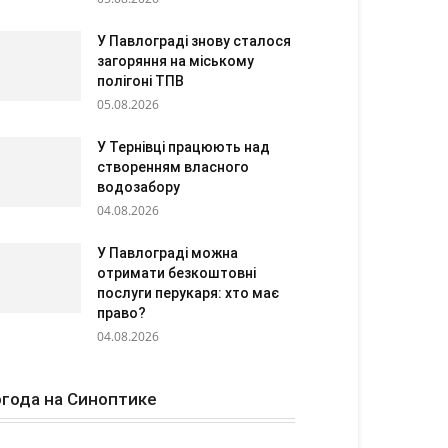
У Павлограді знову сталося
загоряння на міському
полігоні ТПВ
05.08.2026
У Тернівці працюють над
створенням власного
водозабору
04.08.2026
У Павлограді можна
отримати безкоштовні
послуги перукаря: хто має
право?
04.08.2026
года на Синоптике