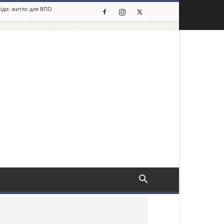
сіди: житло для ВПО
льше новин