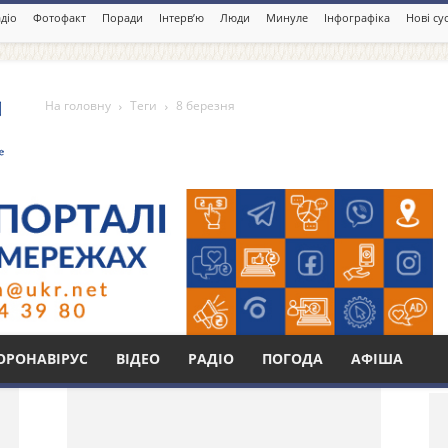
діо
Фотофакт
Поради
Інтерв’ю
Люди
Минуле
Інфографіка
Нові су
На головну
Теги
8 березня
Бі
ОРОНАВІРУС
ВІДЕО
РАДІО
ПОГОДА
АФІША