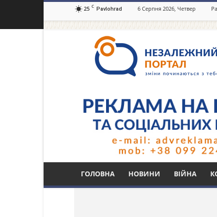
C
25
6 Серпня 2026, Четвер
Ра
Pavlohrad
Незалежний
портал
Павлоград.dp.ua
Тег: 8 березня
ГОЛОВНА
НОВИНИ
ВІЙНА
К