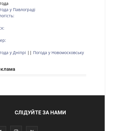
года
года у
Павлограді
логість:
ск:
тер:
года у Дніпрі
||
Погода у Новомосковську
еклама
СЛІДУЙТЕ ЗА НАМИ