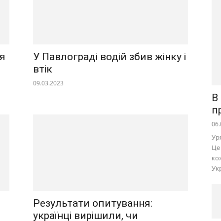
ця
У Павлограді водій збив жінку і
втік
09.03.2023
В
п
06.
Ур
Це
ко
Ук
Результати опитування:
українці вирішили, чи