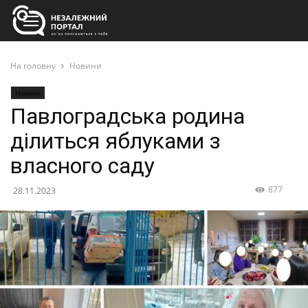
На головну
Новини
Новини
Павлоградська родина
ділиться яблуками з
власного саду
877
28.11.2023