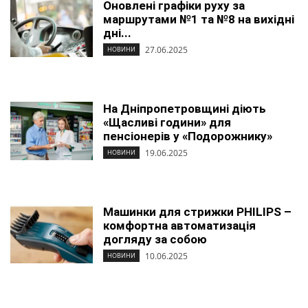
Оновлені графіки руху за
маршрутами №1 та №8 на вихідні
дні...
27.06.2025
НОВИНИ
На Дніпропетровщині діють
«Щасливі години» для
пенсіонерів у «Подорожнику»
19.06.2025
НОВИНИ
Машинки для стрижки PHILIPS –
комфортна автоматизація
догляду за собою
10.06.2025
НОВИНИ