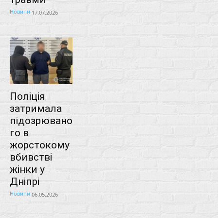
Новини
17.07.2026
Поліція
затримала
підозрювано
го в
жорстокому
вбивстві
жінки у
Дніпрі
Новини
06.05.2026