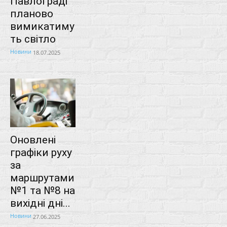
Павлограді
планово
вимикатиму
ть світло
Новини
18.07.2025
Оновлені
графіки руху
за
маршрутами
№1 та №8 на
вихідні дні...
Новини
27.06.2025