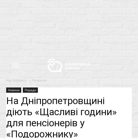
На головну
Новини
Новини
Поради
На Дніпропетровщині
діють «Щасливі години»
для пенсіонерів у
«Подорожнику»