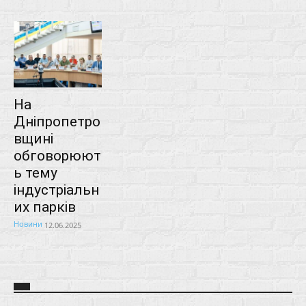
На
Дніпропетро
вщині
обговорюют
ь тему
індустріальн
их парків
Новини
12.06.2025