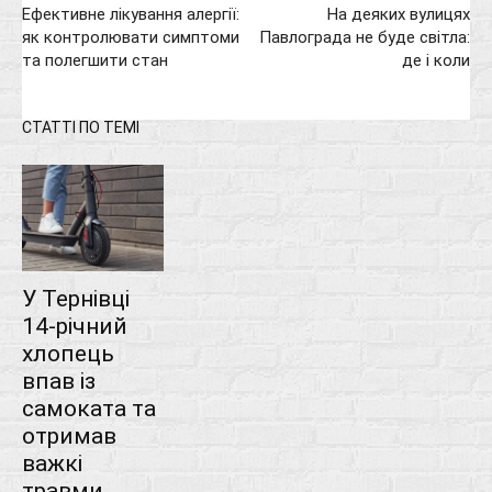
Ефективне лікування алергії:
На деяких вулицях
як контролювати симптоми
Павлограда не буде світла:
та полегшити стан
де і коли
СТАТТІ ПО ТЕМІ
У Тернівці
14-річний
хлопець
впав із
самоката та
отримав
важкі
травми