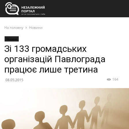
На головну
Новини
Новини
Зі 133 громадських
організацій Павлограда
працює лише третина
164
08.05.2015